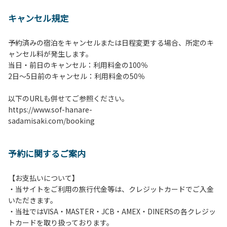
【 注意事項並びに禁止事
キャンセル規定
項 】
1.施設内は土間スペースを除いて土足厳禁で
予約済みの宿泊をキャンセルまたは日程変更する場合、所定のキ
す。
ャンセル料が発生します。
2.施設内は土間スペースを含めてすべてのエリアが禁煙で
当日・前日のキャンセル：利用料金の100％
す。喫煙される方は屋外にて携帯灰皿等ご持参のうえ喫煙く
​2日～5日前のキャンセル：利用料金の50％
ださい。
3.宿泊予約（登録）されたお客様・人数でご利用ください。
以下のURLも併せてご参照ください。
ご予約したお客様以外の宿泊、異なる人数での利用・滞在は
https://www.sof-hanare-
お断りさせていただきます。
sadamisaki.com/booking
4.当施設の許可なく営業行為やご宿泊以外の目的でのご利用
はご遠慮願います。
5.敷地内での花火はご遠慮願います。
予約に関するご案内
6.敷地内の地面での直火によるBBQ等はご遠慮願います。
7.BBQ及び焚火台の利用後は炭の鎮火の確認は必ずお願いい
たします。
【お支払いについて】
8.施設内外で騒ぎたてることは固く禁止させていただきま
・当サイトをご利用の旅行代金等は、クレジットカードでご入金
す。
いただきます。
・当社ではVISA・MASTER・JCB・AMEX・DINERSの各クレジッ
トカードを取り扱っております。