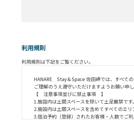
利用規則
利用規則は下記をご覧ください。
HANARE Stay＆Space 佐田岬では
ご理解のうえ遵守いただけますようお願い申し
【 注意事項並びに
1.施設内は土間スペースを
2.施設内は土間スペースを含めてすべてのエ
3.宿泊予約（登録）されたお客様・人数でご
4.当施設の許可なく営業行為やご宿泊以外の
5.敷地内での花火はご遠慮願います。