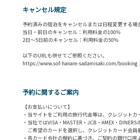
6.敷地内の地面での直火によるBBQ等はご遠
キャンセル規定
7.BBQ及び焚火台の利用後は炭の鎮火の確認
8.施設内外で騒ぎたてることは固く禁止させ
予約済みの宿泊をキャンセルまたは日程変更する場
当日・前日のキャンセル：利用料金の100％
​2日～5日前のキャンセル：利用料金の50％
以下のURLも併せてご参照ください。
https://www.sof-hanare-sadamisaki.
予約に関するご案内
【お支払いについて】
・当サイトをご利用の旅行代金等は、クレジットカ
・当社ではVISA・MASTER・JCB・AMEX・DI
ご希望のカードを選択し、クレジットカード会員番
・各カード会社の規約に基づき、ご契約の銀行口座