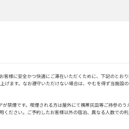
、すべてのお客様に安全かつ快適にご滞在いただくために、下記のと
上げます。なお遵守いただけない場合は、やむを得ず当施設の
禁止事項 】
除いて土足厳禁です。
リアが禁煙です。喫煙される方は屋外にて携帯灰皿等ご持参のう
利用ください。ご予約したお客様以外の宿泊、異なる人数での
目的でのご利用はご遠慮願います。