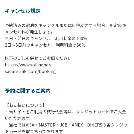
【 注意事項並びに禁止事
キャンセル規定
項 】
1.施設内は土間スペースを除いて土足厳禁で
予約済みの宿泊をキャンセルまたは日程変更する場合、所定のキ
す。
ャンセル料が発生します。
2.施設内は土間スペースを含めてすべてのエリアが禁煙で
当日・前日のキャンセル：利用料金の100％
す。喫煙される方は屋外にて携帯灰皿等ご持参のうえ喫煙く
​2日～5日前のキャンセル：利用料金の50％
ださい。
3.宿泊予約（登録）されたお客様・人数でご利用ください。
以下のURLも併せてご参照ください。
ご予約したお客様以外の宿泊、異なる人数での利用・滞在は
https://www.sof-hanare-
お断りさせていただきます。
sadamisaki.com/booking
4.当施設の許可なく営業行為やご宿泊以外の目的でのご利用
はご遠慮願います。
5.敷地内での花火はご遠慮願います。
予約に関するご案内
6.敷地内の地面での直火によるBBQ等はご遠慮願います。
7.BBQ及び焚火台の利用後は炭の鎮火の確認は必ずお願いい
たします。
【お支払いについて】
8.施設内外で騒ぎたてることは固く禁止させていただきま
・当サイトをご利用の旅行代金等は、クレジットカードでご入金
す。
いただきます。
・当社ではVISA・MASTER・JCB・AMEX・DINERSの各クレジッ
トカードを取り扱っております。