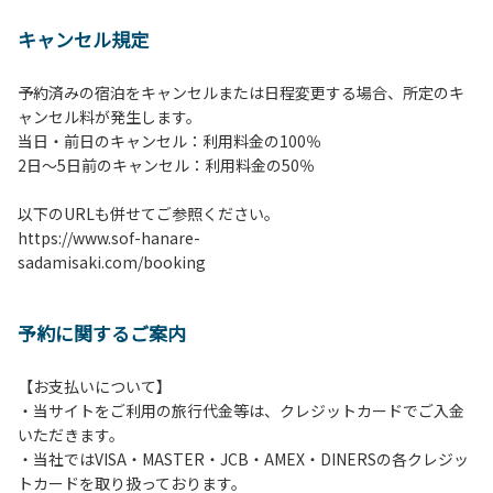
【 注意事項並びに禁止事
キャンセル規定
項 】
1.施設内は土間スペースを除いて土足厳禁で
予約済みの宿泊をキャンセルまたは日程変更する場合、所定のキ
す。
ャンセル料が発生します。
2.施設内は土間スペースを含めてすべてのエリアが禁煙で
当日・前日のキャンセル：利用料金の100％
す。喫煙される方は屋外にて携帯灰皿等ご持参のうえ喫煙く
​2日～5日前のキャンセル：利用料金の50％
ださい。
3.宿泊予約（登録）されたお客様・人数でご利用ください。
以下のURLも併せてご参照ください。
ご予約したお客様以外の宿泊、異なる人数での利用・滞在は
https://www.sof-hanare-
お断りさせていただきます。
sadamisaki.com/booking
4.当施設の許可なく営業行為やご宿泊以外の目的でのご利用
はご遠慮願います。
5.敷地内での花火はご遠慮願います。
予約に関するご案内
6.敷地内の地面での直火によるBBQ等はご遠慮願います。
7.BBQ及び焚火台の利用後は炭の鎮火の確認は必ずお願いい
たします。
【お支払いについて】
8.施設内外で騒ぎたてることは固く禁止させていただきま
・当サイトをご利用の旅行代金等は、クレジットカードでご入金
す。
いただきます。
・当社ではVISA・MASTER・JCB・AMEX・DINERSの各クレジッ
トカードを取り扱っております。