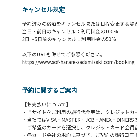
6.敷地内の地面での直火によるBBQ等はご遠
キャンセル規定
7.BBQ及び焚火台の利用後は炭の鎮火の確認
8.施設内外で騒ぎたてることは固く禁止させ
予約済みの宿泊をキャンセルまたは日程変更する場
当日・前日のキャンセル：利用料金の100％
​2日～5日前のキャンセル：利用料金の50％
以下のURLも併せてご参照ください。
https://www.sof-hanare-sadamisaki.
予約に関するご案内
【お支払いについて】
・当サイトをご利用の旅行代金等は、クレジットカ
・当社ではVISA・MASTER・JCB・AMEX・DI
ご希望のカードを選択し、クレジットカード会員番
・各カード会社の規約に基づき、ご契約の銀行口座