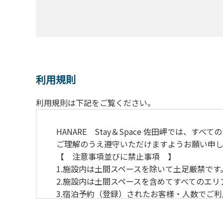
利用規則
利用規則は下記をご覧ください。
HANARE Stay＆Space 佐田岬では
ご理解のうえ遵守いただけますようお願い申し
【 注意事項並びに
1.施設内は土間スペースを
2.施設内は土間スペースを含めてすべてのエ
3.宿泊予約（登録）されたお客様・人数でご
4.当施設の許可なく営業行為やご宿泊以外の
5.敷地内での花火はご遠慮願います。