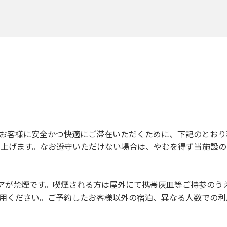
、すべてのお客様に安全かつ快適にご滞在いただくために、下記のと
上げます。なお遵守いただけない場合は、やむを得ず当施設の
禁止事項 】
除いて土足厳禁です。
リアが禁煙です。喫煙される方は屋外にて携帯灰皿等ご持参のう
利用ください。ご予約したお客様以外の宿泊、異なる人数での
目的でのご利用はご遠慮願います。