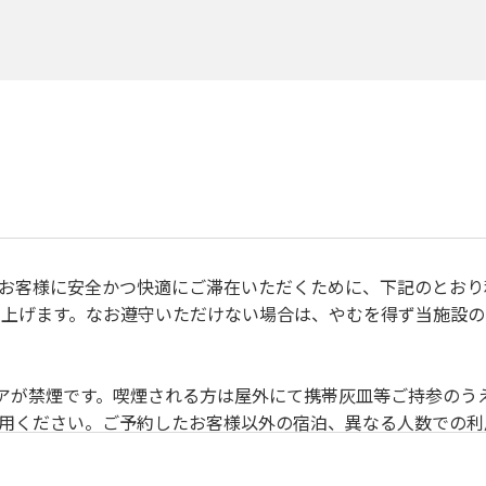
、すべてのお客様に安全かつ快適にご滞在いただくために、下記のと
上げます。なお遵守いただけない場合は、やむを得ず当施設の
禁止事項 】
除いて土足厳禁です。
リアが禁煙です。喫煙される方は屋外にて携帯灰皿等ご持参のう
利用ください。ご予約したお客様以外の宿泊、異なる人数での
目的でのご利用はご遠慮願います。