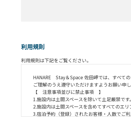
利用規則
利用規則は下記をご覧ください。
HANARE Stay＆Space 佐田岬では
ご理解のうえ遵守いただけますようお願い申し
【 注意事項並びに
1.施設内は土間スペースを
2.施設内は土間スペースを含めてすべてのエ
3.宿泊予約（登録）されたお客様・人数でご
4.当施設の許可なく営業行為やご宿泊以外の
5.敷地内での花火はご遠慮願います。