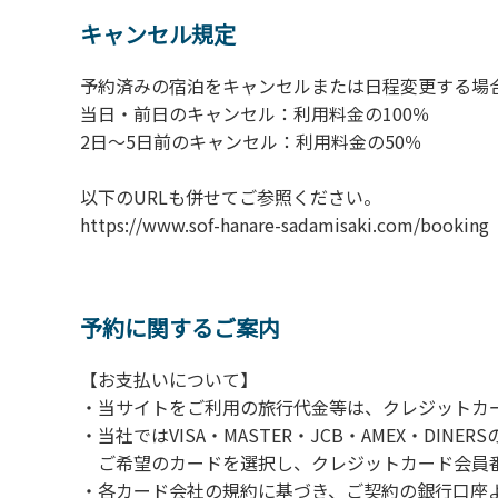
6.敷地内の地面での直火によるBBQ等はご遠
キャンセル規定
7.BBQ及び焚火台の利用後は炭の鎮火の確認
8.施設内外で騒ぎたてることは固く禁止させ
予約済みの宿泊をキャンセルまたは日程変更する場
当日・前日のキャンセル：利用料金の100％
​2日～5日前のキャンセル：利用料金の50％
以下のURLも併せてご参照ください。
https://www.sof-hanare-sadamisaki.
予約に関するご案内
【お支払いについて】
・当サイトをご利用の旅行代金等は、クレジットカ
・当社ではVISA・MASTER・JCB・AMEX・DI
ご希望のカードを選択し、クレジットカード会員番
・各カード会社の規約に基づき、ご契約の銀行口座