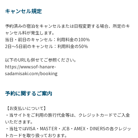
【 注意事項並びに禁止事
キャンセル規定
項 】
1.施設内は土間スペースを除いて土足厳禁で
予約済みの宿泊をキャンセルまたは日程変更する場合、所定のキ
す。
ャンセル料が発生します。
2.施設内は土間スペースを含めてすべてのエリアが禁煙で
当日・前日のキャンセル：利用料金の100％
す。喫煙される方は屋外にて携帯灰皿等ご持参のうえ喫煙く
​2日～5日前のキャンセル：利用料金の50％
ださい。
3.宿泊予約（登録）されたお客様・人数でご利用ください。
以下のURLも併せてご参照ください。
ご予約したお客様以外の宿泊、異なる人数での利用・滞在は
https://www.sof-hanare-
お断りさせていただきます。
sadamisaki.com/booking
4.当施設の許可なく営業行為やご宿泊以外の目的でのご利用
はご遠慮願います。
5.敷地内での花火はご遠慮願います。
予約に関するご案内
6.敷地内の地面での直火によるBBQ等はご遠慮願います。
7.BBQ及び焚火台の利用後は炭の鎮火の確認は必ずお願いい
たします。
【お支払いについて】
8.施設内外で騒ぎたてることは固く禁止させていただきま
・当サイトをご利用の旅行代金等は、クレジットカードでご入金
す。
いただきます。
・当社ではVISA・MASTER・JCB・AMEX・DINERSの各クレジッ
トカードを取り扱っております。