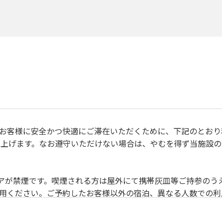
、すべてのお客様に安全かつ快適にご滞在いただくために、下記のと
上げます。なお遵守いただけない場合は、やむを得ず当施設の
禁止事項 】
除いて土足厳禁です。
リアが禁煙です。喫煙される方は屋外にて携帯灰皿等ご持参のう
利用ください。ご予約したお客様以外の宿泊、異なる人数での
目的でのご利用はご遠慮願います。