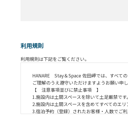
利用規則
利用規則は下記をご覧ください。
HANARE Stay＆Space 佐田岬では
ご理解のうえ遵守いただけますようお願い申し
【 注意事項並びに
1.施設内は土間スペースを
2.施設内は土間スペースを含めてすべてのエ
3.宿泊予約（登録）されたお客様・人数でご
4.当施設の許可なく営業行為やご宿泊以外の
5.敷地内での花火はご遠慮願います。