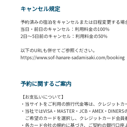
6.敷地内の地面での直火によるBBQ等はご遠
キャンセル規定
7.BBQ及び焚火台の利用後は炭の鎮火の確認
8.施設内外で騒ぎたてることは固く禁止させ
予約済みの宿泊をキャンセルまたは日程変更する場
当日・前日のキャンセル：利用料金の100％
​2日～5日前のキャンセル：利用料金の50％
以下のURLも併せてご参照ください。
https://www.sof-hanare-sadamisaki.
予約に関するご案内
【お支払いについて】
・当サイトをご利用の旅行代金等は、クレジットカ
・当社ではVISA・MASTER・JCB・AMEX・DI
ご希望のカードを選択し、クレジットカード会員番
・各カード会社の規約に基づき、ご契約の銀行口座