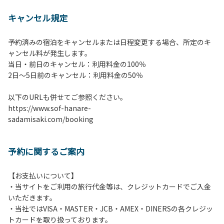
【 注意事項並びに禁止事
キャンセル規定
項 】
1.施設内は土間スペースを除いて土足厳禁で
予約済みの宿泊をキャンセルまたは日程変更する場合、所定のキ
す。
ャンセル料が発生します。
2.施設内は土間スペースを含めてすべてのエリアが禁煙で
当日・前日のキャンセル：利用料金の100％
す。喫煙される方は屋外にて携帯灰皿等ご持参のうえ喫煙く
​2日～5日前のキャンセル：利用料金の50％
ださい。
3.宿泊予約（登録）されたお客様・人数でご利用ください。
以下のURLも併せてご参照ください。
ご予約したお客様以外の宿泊、異なる人数での利用・滞在は
https://www.sof-hanare-
お断りさせていただきます。
sadamisaki.com/booking
4.当施設の許可なく営業行為やご宿泊以外の目的でのご利用
はご遠慮願います。
5.敷地内での花火はご遠慮願います。
予約に関するご案内
6.敷地内の地面での直火によるBBQ等はご遠慮願います。
7.BBQ及び焚火台の利用後は炭の鎮火の確認は必ずお願いい
たします。
【お支払いについて】
8.施設内外で騒ぎたてることは固く禁止させていただきま
・当サイトをご利用の旅行代金等は、クレジットカードでご入金
す。
いただきます。
・当社ではVISA・MASTER・JCB・AMEX・DINERSの各クレジッ
トカードを取り扱っております。