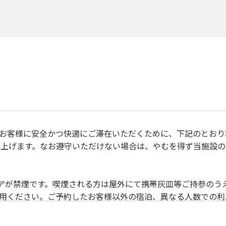
、すべてのお客様に安全かつ快適にご滞在いただくために、下記のと
上げます。なお遵守いただけない場合は、やむを得ず当施設の
禁止事項 】
除いて土足厳禁です。
リアが禁煙です。喫煙される方は屋外にて携帯灰皿等ご持参のう
利用ください。ご予約したお客様以外の宿泊、異なる人数での
目的でのご利用はご遠慮願います。