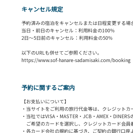
6.敷地内の地面での直火によるBBQ等はご遠
キャンセル規定
7.BBQ及び焚火台の利用後は炭の鎮火の確認
8.施設内外で騒ぎたてることは固く禁止させ
予約済みの宿泊をキャンセルまたは日程変更する場
当日・前日のキャンセル：利用料金の100％
​2日～5日前のキャンセル：利用料金の50％
以下のURLも併せてご参照ください。
https://www.sof-hanare-sadamisaki.
予約に関するご案内
【お支払いについて】
・当サイトをご利用の旅行代金等は、クレジットカ
・当社ではVISA・MASTER・JCB・AMEX・DI
ご希望のカードを選択し、クレジットカード会員番
・各カード会社の規約に基づき、ご契約の銀行口座