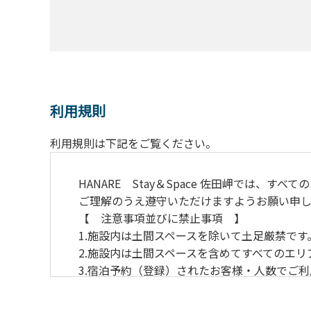
利用規則
利用規則は下記をご覧ください。
HANARE Stay＆Space 佐田岬では
ご理解のうえ遵守いただけますようお願い申し
【 注意事項並びに
1.施設内は土間スペースを
2.施設内は土間スペースを含めてすべてのエ
3.宿泊予約（登録）されたお客様・人数でご
4.当施設の許可なく営業行為やご宿泊以外の
5.敷地内での花火はご遠慮願います。