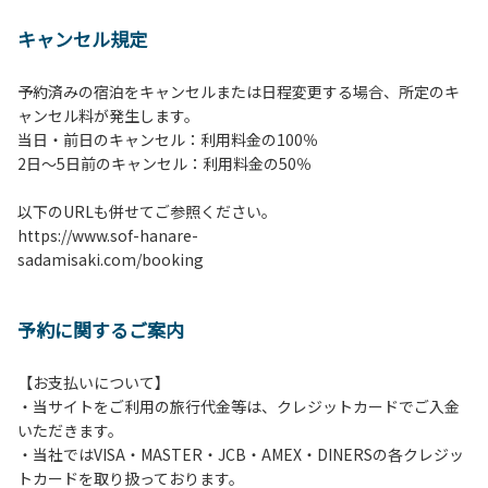
【 注意事項並びに禁止事
キャンセル規定
項 】
1.施設内は土間スペースを除いて土足厳禁で
予約済みの宿泊をキャンセルまたは日程変更する場合、所定のキ
す。
ャンセル料が発生します。
2.施設内は土間スペースを含めてすべてのエリアが禁煙で
当日・前日のキャンセル：利用料金の100％
す。喫煙される方は屋外にて携帯灰皿等ご持参のうえ喫煙く
​2日～5日前のキャンセル：利用料金の50％
ださい。
3.宿泊予約（登録）されたお客様・人数でご利用ください。
以下のURLも併せてご参照ください。
ご予約したお客様以外の宿泊、異なる人数での利用・滞在は
https://www.sof-hanare-
お断りさせていただきます。
sadamisaki.com/booking
4.当施設の許可なく営業行為やご宿泊以外の目的でのご利用
はご遠慮願います。
5.敷地内での花火はご遠慮願います。
予約に関するご案内
6.敷地内の地面での直火によるBBQ等はご遠慮願います。
7.BBQ及び焚火台の利用後は炭の鎮火の確認は必ずお願いい
たします。
【お支払いについて】
8.施設内外で騒ぎたてることは固く禁止させていただきま
・当サイトをご利用の旅行代金等は、クレジットカードでご入金
す。
いただきます。
・当社ではVISA・MASTER・JCB・AMEX・DINERSの各クレジッ
トカードを取り扱っております。