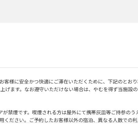
、すべてのお客様に安全かつ快適にご滞在いただくために、下記のと
上げます。なお遵守いただけない場合は、やむを得ず当施設の
禁止事項 】
除いて土足厳禁です。
リアが禁煙です。喫煙される方は屋外にて携帯灰皿等ご持参のう
利用ください。ご予約したお客様以外の宿泊、異なる人数での
目的でのご利用はご遠慮願います。