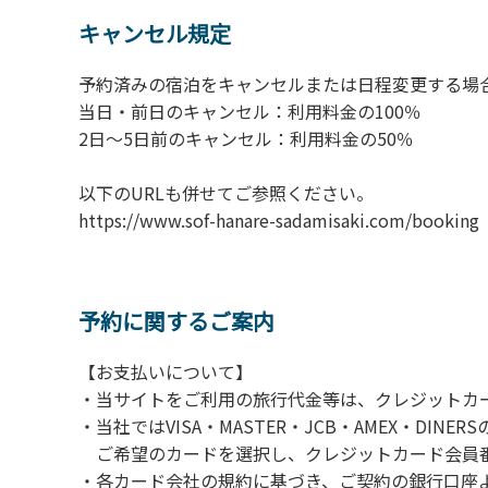
6.敷地内の地面での直火によるBBQ等はご遠
キャンセル規定
7.BBQ及び焚火台の利用後は炭の鎮火の確認
8.施設内外で騒ぎたてることは固く禁止させ
予約済みの宿泊をキャンセルまたは日程変更する場
当日・前日のキャンセル：利用料金の100％
​2日～5日前のキャンセル：利用料金の50％
以下のURLも併せてご参照ください。
https://www.sof-hanare-sadamisaki.
予約に関するご案内
【お支払いについて】
・当サイトをご利用の旅行代金等は、クレジットカ
・当社ではVISA・MASTER・JCB・AMEX・DI
ご希望のカードを選択し、クレジットカード会員番
・各カード会社の規約に基づき、ご契約の銀行口座