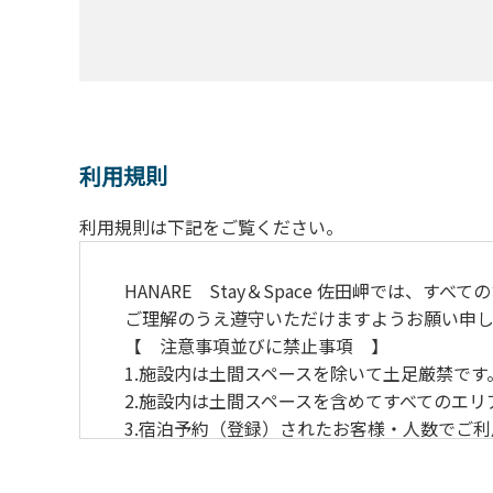
利用規則
利用規則は下記をご覧ください。
HANARE Stay＆Space 佐田岬では
ご理解のうえ遵守いただけますようお願い申し
【 注意事項並びに
1.施設内は土間スペースを
2.施設内は土間スペースを含めてすべてのエ
3.宿泊予約（登録）されたお客様・人数でご
4.当施設の許可なく営業行為やご宿泊以外の
5.敷地内での花火はご遠慮願います。