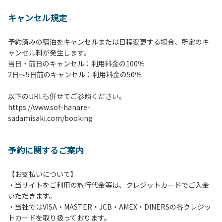
【 注意事項並びに禁止事
キャンセル規定
項 】
1.施設内は土間スペースを除いて土足厳禁で
予約済みの宿泊をキャンセルまたは日程変更する場合、所定のキ
す。
ャンセル料が発生します。
2.施設内は土間スペースを含めてすべてのエリアが禁煙で
当日・前日のキャンセル：利用料金の100％
す。喫煙される方は屋外にて携帯灰皿等ご持参のうえ喫煙く
​2日～5日前のキャンセル：利用料金の50％
ださい。
3.宿泊予約（登録）されたお客様・人数でご利用ください。
以下のURLも併せてご参照ください。
ご予約したお客様以外の宿泊、異なる人数での利用・滞在は
https://www.sof-hanare-
お断りさせていただきます。
sadamisaki.com/booking
4.当施設の許可なく営業行為やご宿泊以外の目的でのご利用
はご遠慮願います。
5.敷地内での花火はご遠慮願います。
予約に関するご案内
6.敷地内の地面での直火によるBBQ等はご遠慮願います。
7.BBQ及び焚火台の利用後は炭の鎮火の確認は必ずお願いい
たします。
【お支払いについて】
8.施設内外で騒ぎたてることは固く禁止させていただきま
・当サイトをご利用の旅行代金等は、クレジットカードでご入金
す。
いただきます。
・当社ではVISA・MASTER・JCB・AMEX・DINERSの各クレジッ
トカードを取り扱っております。