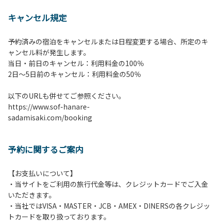
【 注意事項並びに禁止事
キャンセル規定
項 】
1.施設内は土間スペースを除いて土足厳禁で
予約済みの宿泊をキャンセルまたは日程変更する場合、所定のキ
す。
ャンセル料が発生します。
2.施設内は土間スペースを含めてすべてのエリアが禁煙で
当日・前日のキャンセル：利用料金の100％
す。喫煙される方は屋外にて携帯灰皿等ご持参のうえ喫煙く
​2日～5日前のキャンセル：利用料金の50％
ださい。
3.宿泊予約（登録）されたお客様・人数でご利用ください。
以下のURLも併せてご参照ください。
ご予約したお客様以外の宿泊、異なる人数での利用・滞在は
https://www.sof-hanare-
お断りさせていただきます。
sadamisaki.com/booking
4.当施設の許可なく営業行為やご宿泊以外の目的でのご利用
はご遠慮願います。
5.敷地内での花火はご遠慮願います。
予約に関するご案内
6.敷地内の地面での直火によるBBQ等はご遠慮願います。
7.BBQ及び焚火台の利用後は炭の鎮火の確認は必ずお願いい
たします。
【お支払いについて】
8.施設内外で騒ぎたてることは固く禁止させていただきま
・当サイトをご利用の旅行代金等は、クレジットカードでご入金
す。
いただきます。
・当社ではVISA・MASTER・JCB・AMEX・DINERSの各クレジッ
トカードを取り扱っております。