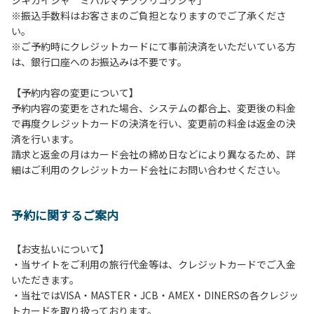
シキカイシャ ミハルマチヅクリコウシャ」
11．21時から翌朝６時までの当キャンプサイト内での車の移
※振込手数料はお客さまのご負担となりますのでご了承くださ
動はご遠慮ください。
い。
12. ペットの同伴はオートキャンプサイトのみとさせていた
※ご予約時にクレジットカードにて事前決済をいただいている方
だきます。
は、銀行口座へのお振込みは不要です。
13. 喫煙は指定された場所のみ可能です。それ以外はすべて
禁煙となります。
【予約内容の変更について】
予約内容の変更をされた場合、システムの都合上、変更後の料金
【当キャンプサイトでの禁止事項】
で再度クレジットカードの決済を行い、変更前の料金は返金の決
１．花火（手持花火は除く）。
済を行います。
２．地面への直火による焚き火、BBQ、キャンプファイヤ
請求と返金の月はカード会社の締め日などにより異なるため、詳
ー。
細はご利用のクレジットカード会社にお問い合わせください。
３．ボールなどを使った野球、キャッチボール・サッカーな
どの行為。
※ボール遊びやバドミントン等はカヤック艇庫周辺の広場で
予約に関するご案内
行ってください。テントサイト内ではまわりのサイトのご利
用者の迷惑となりますのでご遠慮ください。
４．大きな音で音楽や楽器などを鳴らす行為。但し貸し切り
【お支払いについて】
イベントは除く。
・当サイトをご利用の旅行代金等は、クレジットカードでご入金
５．発電機の使用。但し貸し切りイベントは除く。
いただきます。
６．申込みされたサイト以外のサイトの利用や共用部（トイ
・当社ではVISA・MASTER・JCB・AMEX・DINERSの各クレジッ
レ、流しなど）の占有行為。
トカードを取り扱っております。