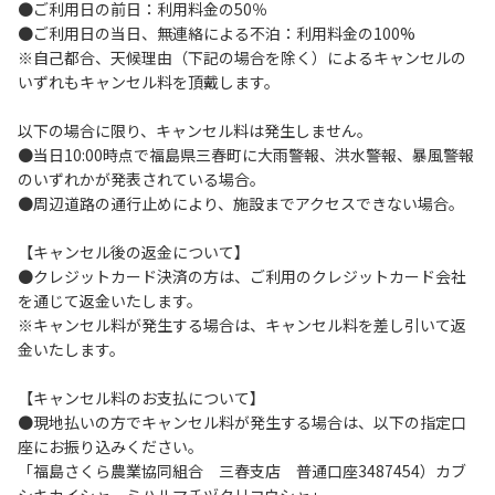
●ご利用日の前日：利用料金の50％
１．貴重品は各自で管理してください。
●ご利用日の当日、無連絡による不泊：利用料金の100%
２．安全管理上お子さまのみの単独行動はさせないでくださ
※自己都合、天候理由（下記の場合を除く）によるキャンセルの
い。
いずれもキャンセル料を頂戴します。
３．当キャンプサイト内の車の移動は徐行運転（時速10ｋｍ
以下）でお願いします。
以下の場合に限り、キャンセル料は発生しません。
４．ゴミは指定された分別方法により分別し、指定の場所へ
●当日10:00時点で福島県三春町に大雨警報、洪水警報、暴風警報
捨ててください。
のいずれかが発表されている場合。
５．BBQ及び焚火台の灰は鎮火を確認した上で指定の場所へ
●周辺道路の通行止めにより、施設までアクセスできない場合。
捨ててください。
６．暴力団等反社会勢力及びその関係者ならびに公共の秩
【キャンセル後の返金について】
序、善良の風俗に反する恐れのある方のご利用はお断りしま
●クレジットカード決済の方は、ご利用のクレジットカード会社
す。
を通じて返金いたします。
７．自然災害など不可抗力以外の事由により建造物、家具、
※キャンセル料が発生する場合は、キャンセル料を差し引いて返
備品、その他物品を損傷、紛失させた場合には、その相当額
金いたします。
を弁償していただきます。
８．当キャンプサイト内での事故や盗難などにつきましては
【キャンセル料のお支払について】
一切の責任を負いません。
●現地払いの方でキャンセル料が発生する場合は、以下の指定口
９．当キャンプサイトの場内灯の消灯時間は21時です。
座にお振り込みください。
10．当キャンプサイトの入退場ゲートは21時から翌朝6時ま
「福島さくら農業協同組合 三春支店 普通口座3487454）カブ
で閉鎖となります。