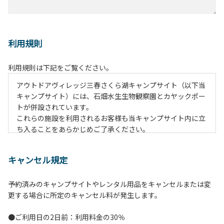
利用規則
利用規則は下記をご覧ください。
アウトドアヴィレッジ三春さくら湖キャンプサイト（以下当
キャンプサイト）には、石畑水生生物観察園とカヤックポー
トが併設されています。
これらの施設を利用されるお客様も当キャンプサイト内に立
ち入ることをあらかじめご了承ください。
その上ですべてのお客様に安全かつ快適にご利用いただくた
めに、下記のとおり利用規則を定めております。
キャンセル規定
ご理解のうえ遵守いただけますようお願い申し上げます。な
お遵守いただけない場合は、やむを得ず当施設のご利用をお
予約済みのキャンプサイトやレンタル用品をキャンセルまたは変
断りすることがございます。
更する場合に所定のキャンセル料が発生します。
【当キャンプサイト利用に際してのご案内ならびに注意事
●ご利用日の2日前：利用料金の30％
項】