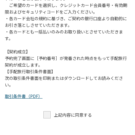
７．許可無く広告物の配布や掲示または物品の販売等を行な
ご希望のカードを選択し、クレジットカード会員番号・有効期
うこと。
限およびセキュリティコードをご入力ください。
８．その他 周りに迷惑となるような行為（夜間の大声での談
・各カード会社の規約に基づき、ご契約の銀行口座より自動的に
笑等）や他人に嫌悪感を与えるような行為。
お引き落としさせていただきます。
・各カードとも一括払いのみのお取り扱いとさせていただきま
す。
【契約成立】
予約完了画面に［予約番号］が発番された時点をもって手配旅行
契約が成立します。
【手配旅行取引条件書面】
次の取引条件書面を印刷またはダウンロードしてお読みくださ
い。
取引条件書（PDF）
上記内容に同意する