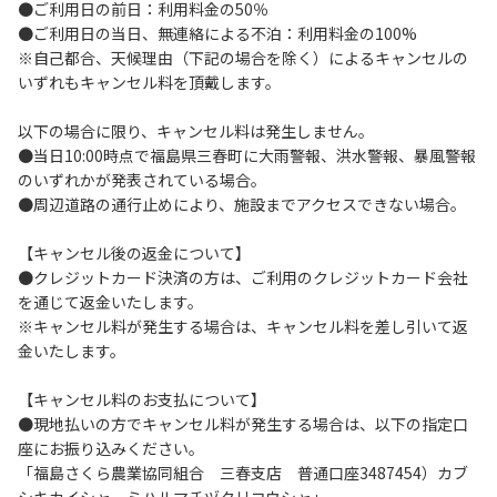
●ご利用日の前日：利用料金の50％
１．貴重品は各自で管理してください。
●ご利用日の当日、無連絡による不泊：利用料金の100%
２．安全管理上お子さまのみの単独行動はさせないでくださ
※自己都合、天候理由（下記の場合を除く）によるキャンセルの
い。
いずれもキャンセル料を頂戴します。
３．当キャンプサイト内の車の移動は徐行運転（時速10ｋｍ
以下）でお願いします。
以下の場合に限り、キャンセル料は発生しません。
４．ゴミは指定された分別方法により分別し、指定の場所へ
●当日10:00時点で福島県三春町に大雨警報、洪水警報、暴風警報
捨ててください。
のいずれかが発表されている場合。
５．BBQ及び焚火台の灰は鎮火を確認した上で指定の場所へ
●周辺道路の通行止めにより、施設までアクセスできない場合。
捨ててください。
６．暴力団等反社会勢力及びその関係者ならびに公共の秩
【キャンセル後の返金について】
序、善良の風俗に反する恐れのある方のご利用はお断りしま
●クレジットカード決済の方は、ご利用のクレジットカード会社
す。
を通じて返金いたします。
７．自然災害など不可抗力以外の事由により建造物、家具、
※キャンセル料が発生する場合は、キャンセル料を差し引いて返
備品、その他物品を損傷、紛失させた場合には、その相当額
金いたします。
を弁償していただきます。
８．当キャンプサイト内での事故や盗難などにつきましては
【キャンセル料のお支払について】
一切の責任を負いません。
●現地払いの方でキャンセル料が発生する場合は、以下の指定口
９．当キャンプサイトの場内灯の消灯時間は21時です。
座にお振り込みください。
10．当キャンプサイトの入退場ゲートは21時から翌朝6時ま
「福島さくら農業協同組合 三春支店 普通口座3487454）カブ
で閉鎖となります。