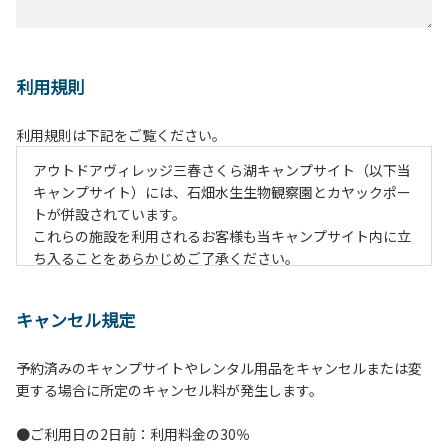
利用規則
利用規則は下記をご覧ください。
アウトドアヴィレッジ三春さくら湖キャンプサイト（以下当
キャンプサイト）には、石畑水生生物観察園とカヤックポー
トが併設されています。
これらの施設を利用されるお客様も当キャンプサイト内に立
ち入ることをあらかじめご了承ください。
その上ですべてのお客様に安全かつ快適にご利用いただくた
めに、下記のとおり利用規則を定めております。
キャンセル規定
ご理解のうえ遵守いただけますようお願い申し上げます。な
お遵守いただけない場合は、やむを得ず当施設のご利用をお
予約済みのキャンプサイトやレンタル用品をキャンセルまたは変
断りすることがございます。
更する場合に所定のキャンセル料が発生します。
【当キャンプサイト利用に際してのご案内ならびに注意事
●ご利用日の2日前：利用料金の30％
項】