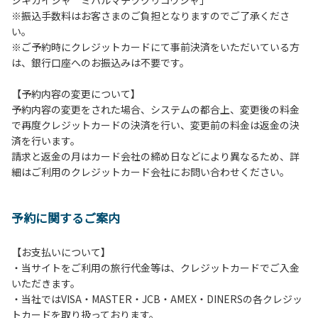
シキカイシャ ミハルマチヅクリコウシャ」
11．21時から翌朝６時までの当キャンプサイト内での車の移
※振込手数料はお客さまのご負担となりますのでご了承くださ
動はご遠慮ください。
い。
12. ペットの同伴はオートキャンプサイトのみとさせていた
※ご予約時にクレジットカードにて事前決済をいただいている方
だきます。
は、銀行口座へのお振込みは不要です。
13. 喫煙は指定された場所のみ可能です。それ以外はすべて
禁煙となります。
【予約内容の変更について】
予約内容の変更をされた場合、システムの都合上、変更後の料金
【当キャンプサイトでの禁止事項】
で再度クレジットカードの決済を行い、変更前の料金は返金の決
１．花火（手持花火は除く）。
済を行います。
２．地面への直火による焚き火、BBQ、キャンプファイヤ
請求と返金の月はカード会社の締め日などにより異なるため、詳
ー。
細はご利用のクレジットカード会社にお問い合わせください。
３．ボールなどを使った野球、キャッチボール・サッカーな
どの行為。
※ボール遊びやバドミントン等はカヤック艇庫周辺の広場で
予約に関するご案内
行ってください。テントサイト内ではまわりのサイトのご利
用者の迷惑となりますのでご遠慮ください。
４．大きな音で音楽や楽器などを鳴らす行為。但し貸し切り
【お支払いについて】
イベントは除く。
・当サイトをご利用の旅行代金等は、クレジットカードでご入金
５．発電機の使用。但し貸し切りイベントは除く。
いただきます。
６．申込みされたサイト以外のサイトの利用や共用部（トイ
・当社ではVISA・MASTER・JCB・AMEX・DINERSの各クレジッ
レ、流しなど）の占有行為。
トカードを取り扱っております。