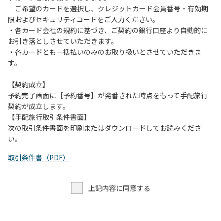
７．許可無く広告物の配布や掲示または物品の販売等を行な
ご希望のカードを選択し、クレジットカード会員番号・有効期
うこと。
限およびセキュリティコードをご入力ください。
８．その他 周りに迷惑となるような行為（夜間の大声での談
・各カード会社の規約に基づき、ご契約の銀行口座より自動的に
笑等）や他人に嫌悪感を与えるような行為。
お引き落としさせていただきます。
・各カードとも一括払いのみのお取り扱いとさせていただきま
す。
【契約成立】
予約完了画面に［予約番号］が発番された時点をもって手配旅行
契約が成立します。
【手配旅行取引条件書面】
次の取引条件書面を印刷またはダウンロードしてお読みくださ
い。
取引条件書（PDF）
上記内容に同意する