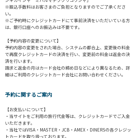
シキカイシャ ミハルマチヅクリコウシャ」
11．21時から翌朝６時までの当キャンプサイト内での車の移
※振込手数料はお客さまのご負担となりますのでご了承くださ
動はご遠慮ください。
い。
12. ペットの同伴はオートキャンプサイトのみとさせていた
※ご予約時にクレジットカードにて事前決済をいただいている方
だきます。
は、銀行口座へのお振込みは不要です。
13. 喫煙は指定された場所のみ可能です。それ以外はすべて
禁煙となります。
【予約内容の変更について】
予約内容の変更をされた場合、システムの都合上、変更後の料金
【当キャンプサイトでの禁止事項】
で再度クレジットカードの決済を行い、変更前の料金は返金の決
１．花火（手持花火は除く）。
済を行います。
２．地面への直火による焚き火、BBQ、キャンプファイヤ
請求と返金の月はカード会社の締め日などにより異なるため、詳
ー。
細はご利用のクレジットカード会社にお問い合わせください。
３．ボールなどを使った野球、キャッチボール・サッカーな
どの行為。
※ボール遊びやバドミントン等はカヤック艇庫周辺の広場で
予約に関するご案内
行ってください。テントサイト内ではまわりのサイトのご利
用者の迷惑となりますのでご遠慮ください。
４．大きな音で音楽や楽器などを鳴らす行為。但し貸し切り
【お支払いについて】
イベントは除く。
・当サイトをご利用の旅行代金等は、クレジットカードでご入金
５．発電機の使用。但し貸し切りイベントは除く。
いただきます。
６．申込みされたサイト以外のサイトの利用や共用部（トイ
・当社ではVISA・MASTER・JCB・AMEX・DINERSの各クレジッ
レ、流しなど）の占有行為。
トカードを取り扱っております。