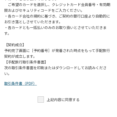
７．許可無く広告物の配布や掲示または物品の販売等を行な
ご希望のカードを選択し、クレジットカード会員番号・有効期
うこと。
限およびセキュリティコードをご入力ください。
８．その他 周りに迷惑となるような行為（夜間の大声での談
・各カード会社の規約に基づき、ご契約の銀行口座より自動的に
笑等）や他人に嫌悪感を与えるような行為。
お引き落としさせていただきます。
・各カードとも一括払いのみのお取り扱いとさせていただきま
す。
【契約成立】
予約完了画面に［予約番号］が発番された時点をもって手配旅行
契約が成立します。
【手配旅行取引条件書面】
次の取引条件書面を印刷またはダウンロードしてお読みくださ
い。
取引条件書（PDF）
上記内容に同意する