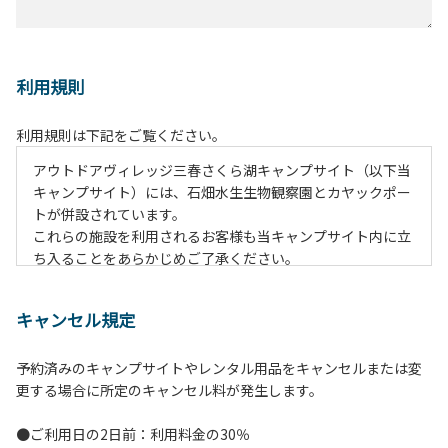
利用規則
利用規則は下記をご覧ください。
アウトドアヴィレッジ三春さくら湖キャンプサイト（以下当
キャンプサイト）には、石畑水生生物観察園とカヤックポー
トが併設されています。
これらの施設を利用されるお客様も当キャンプサイト内に立
ち入ることをあらかじめご了承ください。
その上ですべてのお客様に安全かつ快適にご利用いただくた
めに、下記のとおり利用規則を定めております。
キャンセル規定
ご理解のうえ遵守いただけますようお願い申し上げます。な
お遵守いただけない場合は、やむを得ず当施設のご利用をお
予約済みのキャンプサイトやレンタル用品をキャンセルまたは変
断りすることがございます。
更する場合に所定のキャンセル料が発生します。
【当キャンプサイト利用に際してのご案内ならびに注意事
●ご利用日の2日前：利用料金の30％
項】