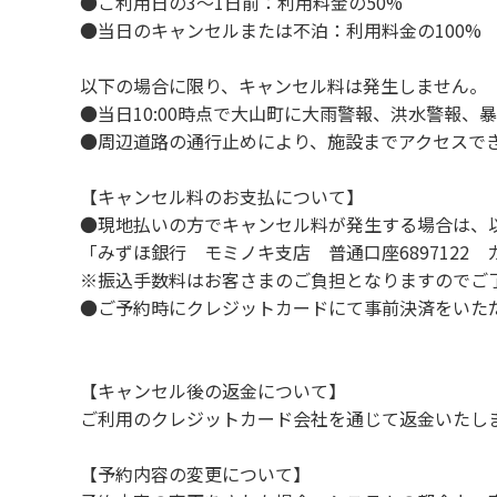
●ご利用日の3～1日前：利用料金の50%
９．当キャンプ場内（駐車場を含む）での事
●当日のキャンセルまたは不泊：利用料金の100%
１０．車中で宿泊される場合は、必ずエンジ
１１．他の宿泊者のご迷惑になりますので、2
以下の場合に限り、キャンセル料は発生しません。
１２．レンタル品は管理棟に返却してくださ
●当日10:00時点で大山町に大雨警報、洪水警報
１３．動物（ペット類）の同伴はご遠慮願いま
●周辺道路の通行止めにより、施設までアクセスで
１４．キャンプ場内に喫煙所はございません
【キャンセル料のお支払について】
【当キャンプ場での禁止事項】
●現地払いの方でキャンセル料が発生する場合は、
１．花火（手持ちや打ち上げなど全て）。
「みずほ銀行 モミノキ支店 普通口座6897122
２．地面への直火、デッキ上での焚き火、BB
※振込手数料はお客さまのご負担となりますのでご
３．硬いボールでの球技。（野球、キャッチ
●ご予約時にクレジットカードにて事前決済をいた
４．大きな音で音楽や楽器などを鳴らす行為。
５．発電機の使用。（但し貸切イベントは除
６．申込みされたサイト以外のサイトの利用
【キャンセル後の返金について】
７．許可無く広告物の配布や掲示または物品の
ご利用のクレジットカード会社を通じて返金いたし
８．その他 周りに迷惑となるような行為（夜
【予約内容の変更について】
【常設テント利用に際しての注意事項ならび