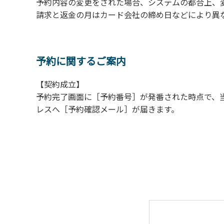
予約内容の変更をされた場合、システムの都合上、
１．全室禁煙です。
請求と返金の月はカード会社の締め日などにより異
２．動物（ペット類）の同伴はご遠慮願います
３．備品の持ち出しはしないでください。
４．ご訪問客と常設テント内での面会はご遠慮
予約に関するご案内
【契約成立】
予約完了画面に［予約番号］が発番された時点で、
レスへ［予約確認メール］が届きます。