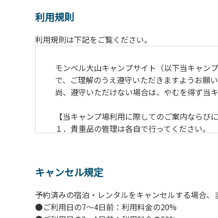
利用規則
利用規則は下記をご覧ください。
モンベル大山キャンプサイト（以下当キャン
で、ご理解のうえ遵守いただきますようお願い
尚、遵守いただけない場合は、やむを得ず当
【当キャンプ場利用に際してのご案内ならび
１．貴重品の管理は各自で行ってください。
２．利用におけるルールを遵守いただき、ご
３．安全管理上、お子さまの単独での行動は
４．当キャンプ場内を車で移動する場合は徐行
キャンセル規定
５．ゴミ（可燃）は指定のゴミ袋に分別した
６．BBQ及び焚火台の灰につきましては鎮火
予約済みの宿泊・レンタルをキャンセルする場合、
７．暴力団等反社会勢力及びその関係者なら
●ご利用日の7～4日前：利用料金の20%
８．不可抗力以外の事由により建造物、家具