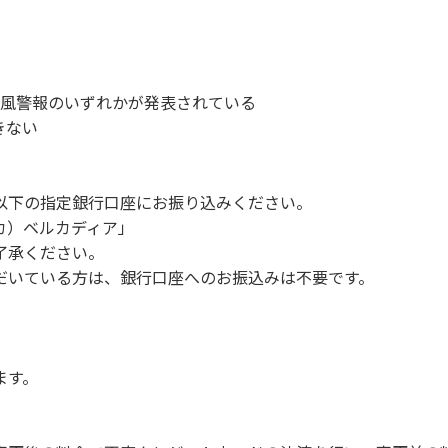
故や盗難などにつきましては、一切の責任を負いかねます。
ンを停止してください。
1時～翌朝6時の間車輌移動はご遠慮ください。
い。
、暴風警報のいずれかが発表されている
す。（愛犬と宿泊可能なサイトは除く）
きない
。他のお客様のご迷惑にならないようにご配慮願います。
以下の指定銀行口座にお振り込みください。
 カ）ベルカディア」
Q、キャンプファイヤー。
了承ください。
ボール・サッカーなど）
だいている方は、銀行口座へのお振込みは不要です。
（ 但し貸切イベントは除く）
く）
や共用部（シャワー棟、水道など）の占有行為。
販売等を行なうこと 。
ます。
間の大声での談笑等）や他人に嫌悪感を与えるような行為。
に禁止事項】