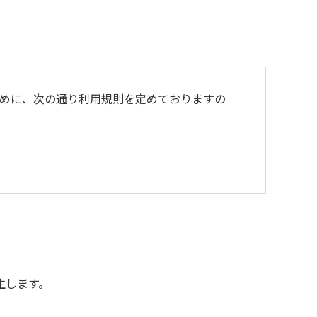
めに、次の通り利用規則を定めておりますの
よび不燃ゴミは持ち帰りお願いします。
生します。
用をお断りいたします。
額を弁償していただくことがあります。