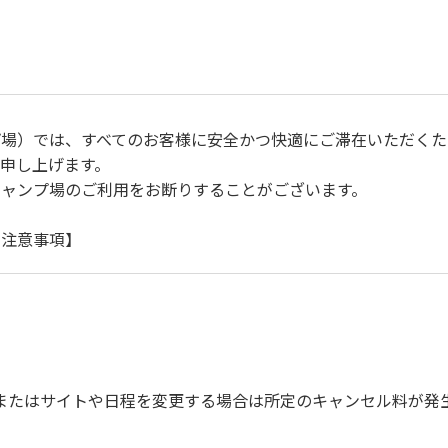
プ場）では、すべてのお客様に安全かつ快適にご滞在いただくた
申し上げます。
キャンプ場のご利用をお断りすることがございます。
に注意事項】
自身で事故の防止に努めてください。
ご遠慮ください。
運転（5ｋｍ/ｈ以下）を行なってください。
上で、指定の場所へ捨ててください。ビン・缶・ペットボトルお
を確認した上で指定の回収場所へ廃棄してください。
またはサイトや日程を変更する場合は所定のキャンセル料が発
びに公共の秩序、善良の風俗に反する恐れのある場合には、ご利
、備品、その他の物品を損傷、紛失、汚染させた場合には、相当