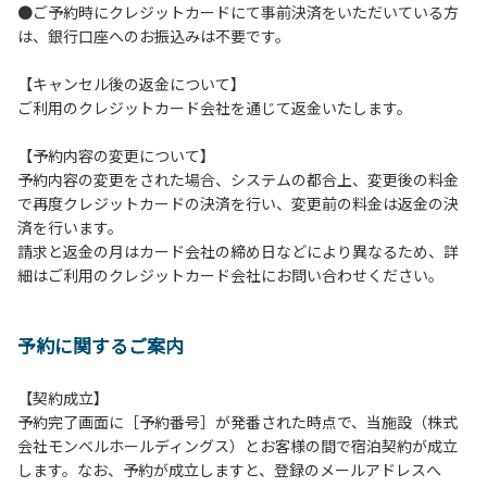
●ご予約時にクレジットカードにて事前決済をいただいている方
【コテージご利用上の注意事項ならびに禁止事項】
は、銀行口座へのお振込みは不要です。
１.動物（ペット類）の同伴はご遠慮願います。
２.安全管理上、お子様の単独での行動はご遠慮ください。
【キャンセル後の返金について】
３.調度品などの持ち出しはしないでください。
ご利用のクレジットカード会社を通じて返金いたします。
４.ご訪問客とのコテージ内での面会はご遠慮願います。
５.焚火および花火は禁止です。
【予約内容の変更について】
６.周囲に迷惑となるような行為（夜間の大声での談笑等）や
予約内容の変更をされた場合、システムの都合上、変更後の料金
他人に嫌悪感を与えるような行為はお止めください。
で再度クレジットカードの決済を行い、変更前の料金は返金の決
７.BBQ台（BBQコンロやグリル）は室内およびデッキ部分
済を行います。
は使用禁止です。使用の際は土面またはアスファルト面にて
請求と返金の月はカード会社の締め日などにより異なるため、詳
床面から高さ60cm以上離してご利用ください。
細はご利用のクレジットカード会社にお問い合わせください。
８.炭火の利用後は炭の鎮火の確認をお願いいたします。
９.BBQ台（BBQコンロやグリル）の貸出はございません。
10.駐車場や芝生スペースを含め、コテージ周辺でのタープ・
予約に関するご案内
テントの設営、テーブル・椅子の持ち出しは禁止です。
【契約成立】
【ロッジご利用上の注意事項ならびに禁止事項】
予約完了画面に［予約番号］が発番された時点で、当施設（株式
１.動物（ペット類）の同伴はご遠慮願います。
会社モンベルホールディングス）とお客様の間で宿泊契約が成立
２.安全管理上、お子様の単独での行動はご遠慮ください。
します。なお、予約が成立しますと、登録のメールアドレスへ