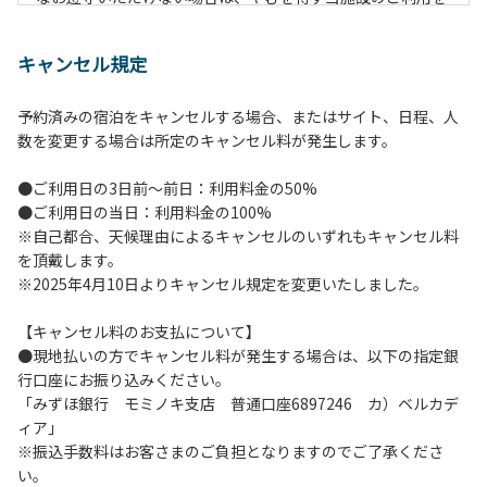
お断りすることがございます。
キャンセル規定
【施設全体に関する注意事項】
１.貴重品の管理は各自で行ってください。
予約済みの宿泊をキャンセルする場合、またはサイト、日程、人
２.利用上のルールを遵守いただき、ご自身で事故防止に努め
数を変更する場合は所定のキャンセル料が発生します。
てください。
３.駐車中は必ずエンジンをお切りください。
●ご利用日の3日前～前日：利用料金の50%
４.場内を車で移動する場合は、徐行運転（5km/h以下）を
●ご利用日の当日：利用料金の100%
行ってください。
※自己都合、天候理由によるキャンセルのいずれもキャンセル料
５.施設内は土足禁止です。
を頂戴します。
６.コテージ・ロッジ棟内は禁煙です。
※2025年4月10日よりキャンセル規定を変更いたしました。
７.ゴミは分別した上で、燃えるごみ以外は中身を洗い、チェ
ックアウト時はシンクに置いてください。
【キャンセル料のお支払について】
８.不可抗力以外の事由により建造物、家具、備品、その他の
●現地払いの方でキャンセル料が発生する場合は、以下の指定銀
物品を損傷、紛失、汚染させた場合には、相当額を弁償して
行口座にお振り込みください。
いただくことがあります。
「みずほ銀行 モミノキ支店 普通口座6897246 カ）ベルカデ
９.施設内（駐車場含む）での事故や盗難などにつきまして
ィア」
は、一切の責任を負いかねます。
※振込手数料はお客さまのご負担となりますのでご了承くださ
い。