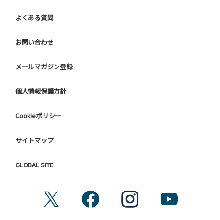
他人に嫌悪感を与えるような行為はお止めください。
よくある質問
７.BBQ台（BBQコンロやグリル）は床面から高さ60cm以上
離してご利用ください。タープ設置時は頭上にもご注意くだ
さい。
お問い合わせ
８.炭火の利用後は炭の鎮火の確認をお願いいたします。
９ ユニットハウス内のシンクでは、コンロや網などの洗浄は
メールマガジン登録
行わないでください。
10.車両の通行は、場内標識に従ってください。
個人情報保護方針
【グラウンドサイトでの禁止事項】
Cookieポリシー
１．サイト内への車両の進入
２．花火（手持ちや打ち上げなど全て）。
３．地面へ直火での焚き火、BBQ、キャンプファイヤー。
サイトマップ
４. ＢＢＱコンロを使用される際は床面から高さ60cm以上離
してご利用ください。
GLOBAL SITE
４．硬いボールでの球技。（野球、キャッチボール・サッカ
ーなど）
５．大きな音で音楽や楽器などを鳴らす行為。（ 但し貸切イ
ベントは除く）
６．発電機の使用。（但し貸切イベントは除く）