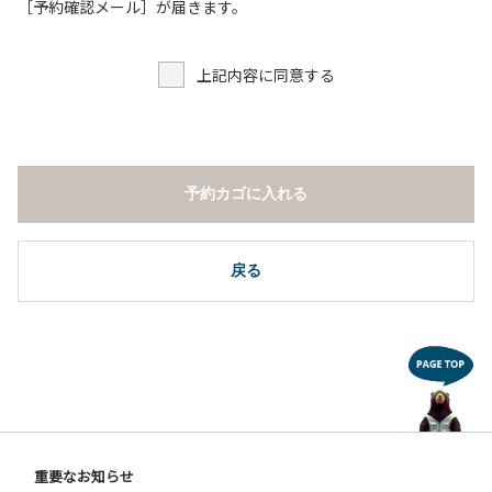
３.調度品などの持ち出しはしないでください。
［予約確認メール］が届きます。
４.ご訪問客とのコテージ内での面会はご遠慮願います。
５.焚火および花火は禁止です。
上記内容に同意する
６.周囲に迷惑となるような行為（夜間の大声での談笑等）や
他人に嫌悪感を与えるような行為はお止めください。
７.BBQ台（BBQコンロやグリル）は室内およびデッキ部分
は使用禁止です。使用の際は土面またはアスファルト面にて
床面から高さ60cm以上離してご利用ください。
予約カゴに入れる
８.炭火の利用後は炭の鎮火の確認をお願いいたします。
９.BBQ台（BBQコンロやグリル）の貸出はございません。
10.駐車場や芝生スペースを含め、コテージ周辺でのタープ・
テントの設営、テーブル・椅子の持ち出しは禁止です。
戻る
【ユニットキャンプサイトご利用上の注意事項ならびに禁止
事項】
１.動物（ペット類）の同伴はご遠慮願います。
２.安全管理上、お子様の単独での行動はご遠慮ください。
３.調度品などの持ち出しはしないでください。
４.ご訪問客とのサイト内での面会はご遠慮願います。
５.花火は禁止です。
重要なお知らせ
６.周囲に迷惑となるような行為（夜間の大声での談笑等）や