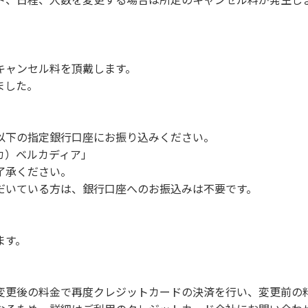
身を洗い、チェックアウト時はシンクに置いてください。
備品、その他の物品を損傷、紛失、汚染させた場合には、相当
につきましては、一切の責任を負いかねます。
キャンセル料を頂戴します。
ました。
事項】
。
慮ください。
以下の指定銀行口座にお振り込みください。
。
 カ）ベルカディア」
願います。
了承ください。
だいている方は、銀行口座へのお振込みは不要です。
での談笑等）や他人に嫌悪感を与えるような行為はお止めくだ
よびデッキ部分は使用禁止です。使用の際は土面またはアスファ
ます。
たします。
ございません。
周辺でのタープ・テントの設営、テーブル・椅子の持ち出しは禁
変更後の料金で再度クレジットカードの決済を行い、変更前の