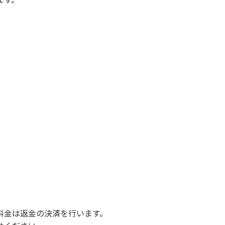
額を弁償していただくことがあります。
さい。
ルト面にて床面から高さ60cm以上離してご利
止です。
料金は返金の決済を行います。