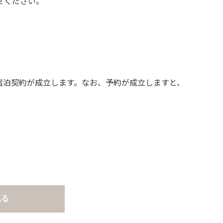
せください。
宿泊契約が成立します。なお、予約が成立しますと、
さい。
ルト面にて床面から高さ60cm以上離してご利
止です。
れる