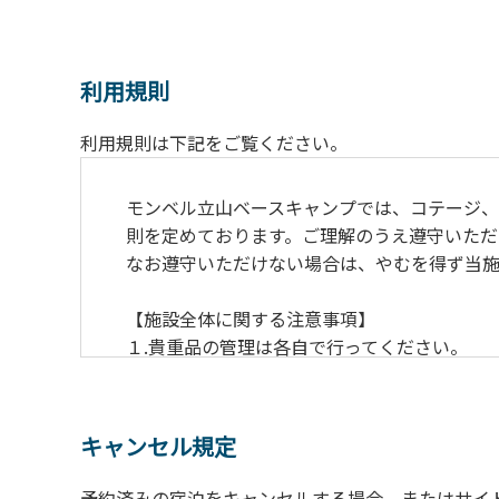
利用規則
利用規則は下記をご覧ください。
モンベル立山ベースキャンプでは、コテージ
則を定めております。ご理解のうえ遵守いただ
なお遵守いただけない場合は、やむを得ず当施
【施設全体に関する注意事項】
１.貴重品の管理は各自で行ってください。
２.利用上のルールを遵守いただき、ご自身で
３.駐車中は必ずエンジンをお切りください。
４.場内を車で移動する場合は、徐行運転（5k
キャンセル規定
５.施設内は土足禁止です。
６.コテージ・ロッジ棟内は禁煙です。
予約済みの宿泊をキャンセルする場合、またはサイ