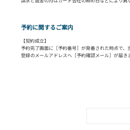
請求と返金の月はカード会社の締め日などにより異
【ロッジご利用上の注意事項ならびに禁止事
１.動物（ペット類）の同伴はご遠慮願います
２.安全管理上、お子様の単独での行動はご遠
予約に関するご案内
３.調度品などの持ち出しはしないでください
【契約成立】
４.ご訪問客とのコテージ内での面会はご遠慮
予約完了画面に［予約番号］が発番された時点で、
５.焚火および花火は禁止です。
登録のメールアドレスへ［予約確認メール］が届き
６.周囲に迷惑となるような行為（夜間の大声
７.BBQ台（BBQコンロやグリル）は室内お
用ください。
８.炭火の利用後は炭の鎮火の確認をお願いい
９.BBQ台（BBQコンロやグリル）の貸出は
10.駐車場や芝生スペースを含め、コテージ
【ユニットキャンプサイトご利用上の注意事
１.動物（ペット類）の同伴はご遠慮願います
２.安全管理上、お子様の単独での行動はご遠
３.調度品などの持ち出しはしないでください