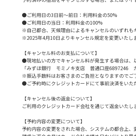
７.ゴミは分別した上で、燃えるごみ以外は中
８.不可抗力以外の事由により建造物、家具、
●ご利用日の3日前～前日：利用料金の50%
９.施設内（駐車場含む）での事故や盗難など
●ご利用日の当日：利用料金の100%
※自己都合、天候理由によるキャンセルのいずれも
※2025年4月10日よりキャンセル規定を変更いたし
【コテージご利用上の注意事項ならびに禁止
１.動物（ペット類）の同伴はご遠慮願います
【キャンセル料のお支払について】
２.安全管理上、お子様の単独での行動はご遠
●現地払いの方でキャンセル料が発生する場合は、
３.調度品などの持ち出しはしないでください
「みずほ銀行 モミノキ支店 普通口座6897246
４.ご訪問客とのコテージ内での面会はご遠慮
※振込手数料はお客さまのご負担となりますのでご
５.焚火および花火は禁止です。
●ご予約時にクレジットカードにて事前決済をいた
６.周囲に迷惑となるような行為（夜間の大声
７.BBQ台（BBQコンロやグリル）は室内お
【キャンセル後の返金について】
用ください。
ご利用のクレジットカード会社を通じて返金いたし
８.炭火の利用後は炭の鎮火の確認をお願いい
９.BBQ台（BBQコンロやグリル）の貸出は
【予約内容の変更について】
10.駐車場や芝生スペースを含め、コテージ
予約内容の変更をされた場合、システムの都合上、