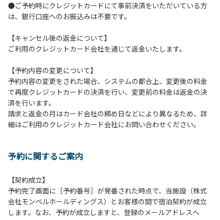
●ご予約時にクレジットカードにて事前決済をいただいている方
【コテージご利用上の注意事項ならびに禁止事項】
は、銀行口座へのお振込みは不要です。
１.動物（ペット類）の同伴はご遠慮願います。
２.安全管理上、お子様の単独での行動はご遠慮ください。
【キャンセル後の返金について】
３.調度品などの持ち出しはしないでください。
ご利用のクレジットカード会社を通じて返金いたします。
４.ご訪問客とのコテージ内での面会はご遠慮願います。
５.焚火および花火は禁止です。
【予約内容の変更について】
６.周囲に迷惑となるような行為（夜間の大声での談笑等）や
予約内容の変更をされた場合、システムの都合上、変更後の料金
他人に嫌悪感を与えるような行為はお止めください。
で再度クレジットカードの決済を行い、変更前の料金は返金の決
７.BBQ台（BBQコンロやグリル）は室内およびデッキ部分
済を行います。
は使用禁止です。使用の際は土面またはアスファルト面にて
請求と返金の月はカード会社の締め日などにより異なるため、詳
床面から高さ60cm以上離してご利用ください。
細はご利用のクレジットカード会社にお問い合わせください。
８.炭火の利用後は炭の鎮火の確認をお願いいたします。
９.BBQ台（BBQコンロやグリル）の貸出はございません。
10.駐車場や芝生スペースを含め、コテージ周辺でのタープ・
予約に関するご案内
テントの設営、テーブル・椅子の持ち出しは禁止です。
【契約成立】
【ロッジご利用上の注意事項ならびに禁止事項】
予約完了画面に［予約番号］が発番された時点で、当施設（株式
１.動物（ペット類）の同伴はご遠慮願います。
会社モンベルホールディングス）とお客様の間で宿泊契約が成立
２.安全管理上、お子様の単独での行動はご遠慮ください。
します。なお、予約が成立しますと、登録のメールアドレスへ