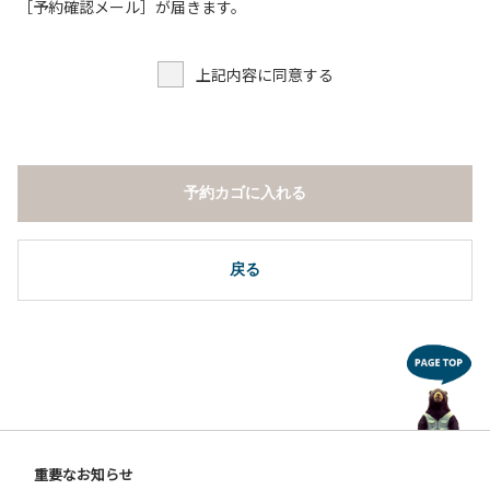
３.調度品などの持ち出しはしないでください。
［予約確認メール］が届きます。
４.ご訪問客とのコテージ内での面会はご遠慮願います。
５.焚火および花火は禁止です。
上記内容に同意する
６.周囲に迷惑となるような行為（夜間の大声での談笑等）や
他人に嫌悪感を与えるような行為はお止めください。
７.BBQ台（BBQコンロやグリル）は室内およびデッキ部分
は使用禁止です。使用の際は土面またはアスファルト面にて
床面から高さ60cm以上離してご利用ください。
予約カゴに入れる
８.炭火の利用後は炭の鎮火の確認をお願いいたします。
９.BBQ台（BBQコンロやグリル）の貸出はございません。
10.駐車場や芝生スペースを含め、コテージ周辺でのタープ・
テントの設営、テーブル・椅子の持ち出しは禁止です。
戻る
【ユニットキャンプサイトご利用上の注意事項ならびに禁止
事項】
１.動物（ペット類）の同伴はご遠慮願います。
２.安全管理上、お子様の単独での行動はご遠慮ください。
３.調度品などの持ち出しはしないでください。
４.ご訪問客とのサイト内での面会はご遠慮願います。
５.花火は禁止です。
重要なお知らせ
６.周囲に迷惑となるような行為（夜間の大声での談笑等）や