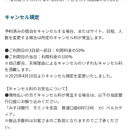
お断りすることがございます。
キャンセル規定
【施設全体に関する注意事項】
１.貴重品の管理は各自で行ってください。
予約済みの宿泊をキャンセルする場合、またはサイト、日程、人
２.利用上のルールを遵守いただき、ご自身で事故防止に努め
数を変更する場合は所定のキャンセル料が発生します。
てください。
３.駐車中は必ずエンジンをお切りください。
●ご利用日の3日前～前日：利用料金の50%
４.場内を車で移動する場合は、徐行運転（5km/h以下）を
●ご利用日の当日：利用料金の100%
行ってください。
※自己都合、天候理由によるキャンセルのいずれもキャンセル料
５.施設内は土足禁止です。
を頂戴します。
６.コテージ・ロッジ棟内は禁煙です。
※2025年4月10日よりキャンセル規定を変更いたしました。
７.ゴミは分別した上で、燃えるごみ以外は中身を洗い、チェ
ックアウト時はシンクに置いてください。
【キャンセル料のお支払について】
８.不可抗力以外の事由により建造物、家具、備品、その他の
●現地払いの方でキャンセル料が発生する場合は、以下の指定銀
物品を損傷、紛失、汚染させた場合には、相当額を弁償して
行口座にお振り込みください。
いただくことがあります。
「みずほ銀行 モミノキ支店 普通口座6897246 カ）ベルカデ
９.施設内（駐車場含む）での事故や盗難などにつきまして
ィア」
は、一切の責任を負いかねます。
※振込手数料はお客さまのご負担となりますのでご了承くださ
い。