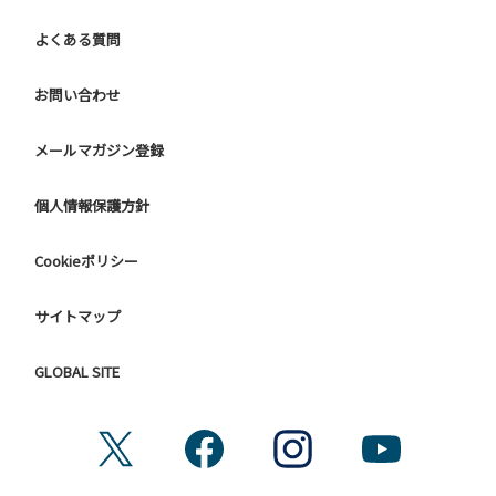
他人に嫌悪感を与えるような行為はお止めください。
よくある質問
７.BBQ台（BBQコンロやグリル）は床面から高さ60cm以上
離してご利用ください。タープ設置時は頭上にもご注意くだ
さい。
お問い合わせ
８.炭火の利用後は炭の鎮火の確認をお願いいたします。
９ ユニットハウス内のシンクでは、コンロや網などの洗浄は
メールマガジン登録
行わないでください。
10.車両の通行は、場内標識に従ってください。
個人情報保護方針
【グラウンドサイトでの禁止事項】
Cookieポリシー
１．サイト内への車両の進入
２．花火（手持ちや打ち上げなど全て）。
３．地面へ直火での焚き火、BBQ、キャンプファイヤー。
サイトマップ
４. ＢＢＱコンロを使用される際は床面から高さ60cm以上離
してご利用ください。
GLOBAL SITE
４．硬いボールでの球技。（野球、キャッチボール・サッカ
ーなど）
５．大きな音で音楽や楽器などを鳴らす行為。（ 但し貸切イ
ベントは除く）
６．発電機の使用。（但し貸切イベントは除く）