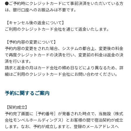
●ご予約時にクレジットカードにて事前決済をいただいている方
【コテージご利用上の注意事項ならびに禁止事項】
は、銀行口座へのお振込みは不要です。
１.動物（ペット類）の同伴はご遠慮願います。
２.安全管理上、お子様の単独での行動はご遠慮ください。
【キャンセル後の返金について】
３.調度品などの持ち出しはしないでください。
ご利用のクレジットカード会社を通じて返金いたします。
４.ご訪問客とのコテージ内での面会はご遠慮願います。
５.焚火および花火は禁止です。
【予約内容の変更について】
６.周囲に迷惑となるような行為（夜間の大声での談笑等）や
予約内容の変更をされた場合、システムの都合上、変更後の料金
他人に嫌悪感を与えるような行為はお止めください。
で再度クレジットカードの決済を行い、変更前の料金は返金の決
７.BBQ台（BBQコンロやグリル）は室内およびデッキ部分
済を行います。
は使用禁止です。使用の際は土面またはアスファルト面にて
請求と返金の月はカード会社の締め日などにより異なるため、詳
床面から高さ60cm以上離してご利用ください。
細はご利用のクレジットカード会社にお問い合わせください。
８.炭火の利用後は炭の鎮火の確認をお願いいたします。
９.BBQ台（BBQコンロやグリル）の貸出はございません。
10.駐車場や芝生スペースを含め、コテージ周辺でのタープ・
予約に関するご案内
テントの設営、テーブル・椅子の持ち出しは禁止です。
【契約成立】
【ロッジご利用上の注意事項ならびに禁止事項】
予約完了画面に［予約番号］が発番された時点で、当施設（株式
１.動物（ペット類）の同伴はご遠慮願います。
会社モンベルホールディングス）とお客様の間で宿泊契約が成立
２.安全管理上、お子様の単独での行動はご遠慮ください。
します。なお、予約が成立しますと、登録のメールアドレスへ