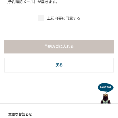
３.調度品などの持ち出しはしないでください。
［予約確認メール］が届きます。
４.ご訪問客とのコテージ内での面会はご遠慮願います。
５.焚火および花火は禁止です。
上記内容に同意する
６.周囲に迷惑となるような行為（夜間の大声での談笑等）や
他人に嫌悪感を与えるような行為はお止めください。
７.BBQ台（BBQコンロやグリル）は室内およびデッキ部分
は使用禁止です。使用の際は土面またはアスファルト面にて
床面から高さ60cm以上離してご利用ください。
予約カゴに入れる
８.炭火の利用後は炭の鎮火の確認をお願いいたします。
９.BBQ台（BBQコンロやグリル）の貸出はございません。
10.駐車場や芝生スペースを含め、コテージ周辺でのタープ・
テントの設営、テーブル・椅子の持ち出しは禁止です。
戻る
【ユニットキャンプサイトご利用上の注意事項ならびに禁止
事項】
１.動物（ペット類）の同伴はご遠慮願います。
２.安全管理上、お子様の単独での行動はご遠慮ください。
３.調度品などの持ち出しはしないでください。
４.ご訪問客とのサイト内での面会はご遠慮願います。
５.花火は禁止です。
重要なお知らせ
６.周囲に迷惑となるような行為（夜間の大声での談笑等）や