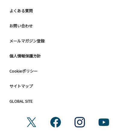
他人に嫌悪感を与えるような行為はお止めください。
よくある質問
７.BBQ台（BBQコンロやグリル）は床面から高さ60cm以上
離してご利用ください。タープ設置時は頭上にもご注意くだ
さい。
お問い合わせ
８.炭火の利用後は炭の鎮火の確認をお願いいたします。
９ ユニットハウス内のシンクでは、コンロや網などの洗浄は
メールマガジン登録
行わないでください。
10.車両の通行は、場内標識に従ってください。
個人情報保護方針
【グラウンドサイトでの禁止事項】
Cookieポリシー
１．サイト内への車両の進入
２．花火（手持ちや打ち上げなど全て）。
３．地面へ直火での焚き火、BBQ、キャンプファイヤー。
サイトマップ
４. ＢＢＱコンロを使用される際は床面から高さ60cm以上離
してご利用ください。
GLOBAL SITE
４．硬いボールでの球技。（野球、キャッチボール・サッカ
ーなど）
５．大きな音で音楽や楽器などを鳴らす行為。（ 但し貸切イ
ベントは除く）
６．発電機の使用。（但し貸切イベントは除く）