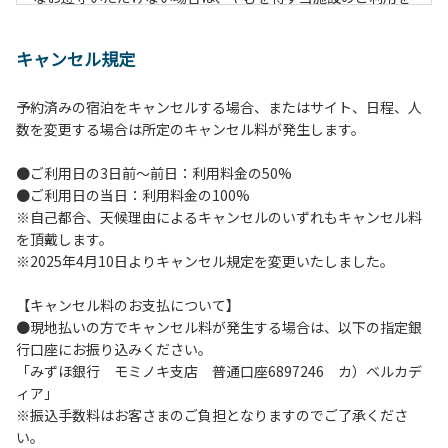
お断りすることがございます。
キャンセル規定
【施設全体に関する注意事項】
１.貴重品の管理は各自で行ってください。
予約済みの宿泊をキャンセルする場合、またはサイト、日程、人
２.利用上のルールを遵守いただき、ご自身で事故防止に努め
数を変更する場合は所定のキャンセル料が発生します。
てください。
３.駐車中は必ずエンジンをお切りください。
●ご利用日の3日前～前日：利用料金の50%
４.場内を車で移動する場合は、徐行運転（5km/h以下）を
●ご利用日の当日：利用料金の100%
行ってください。
※自己都合、天候理由によるキャンセルのいずれもキャンセル料
５.施設内は土足禁止です。
を頂戴します。
６.コテージ・ロッジ棟内は禁煙です。
※2025年4月10日よりキャンセル規定を変更いたしました。
７.ゴミは分別した上で、燃えるごみ以外は中身を洗い、チェ
ックアウト時はシンクに置いてください。
【キャンセル料のお支払について】
８.不可抗力以外の事由により建造物、家具、備品、その他の
●現地払いの方でキャンセル料が発生する場合は、以下の指定銀
物品を損傷、紛失、汚染させた場合には、相当額を弁償して
行口座にお振り込みください。
いただくことがあります。
「みずほ銀行 モミノキ支店 普通口座6897246 カ）ベルカデ
９.施設内（駐車場含む）での事故や盗難などにつきまして
ィア」
は、一切の責任を負いかねます。
※振込手数料はお客さまのご負担となりますのでご了承くださ
い。