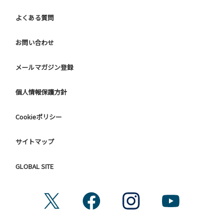
他人に嫌悪感を与えるような行為はお止めください。
よくある質問
７.BBQ台（BBQコンロやグリル）は床面から高さ60cm以上
離してご利用ください。タープ設置時は頭上にもご注意くだ
さい。
お問い合わせ
８.炭火の利用後は炭の鎮火の確認をお願いいたします。
９ ユニットハウス内のシンクでは、コンロや網などの洗浄は
メールマガジン登録
行わないでください。
10.車両の通行は、場内標識に従ってください。
個人情報保護方針
【グラウンドサイトでの禁止事項】
Cookieポリシー
１．サイト内への車両の進入
２．花火（手持ちや打ち上げなど全て）。
３．地面へ直火での焚き火、BBQ、キャンプファイヤー。
サイトマップ
４. ＢＢＱコンロを使用される際は床面から高さ60cm以上離
してご利用ください。
GLOBAL SITE
４．硬いボールでの球技。（野球、キャッチボール・サッカ
ーなど）
５．大きな音で音楽や楽器などを鳴らす行為。（ 但し貸切イ
ベントは除く）
６．発電機の使用。（但し貸切イベントは除く）