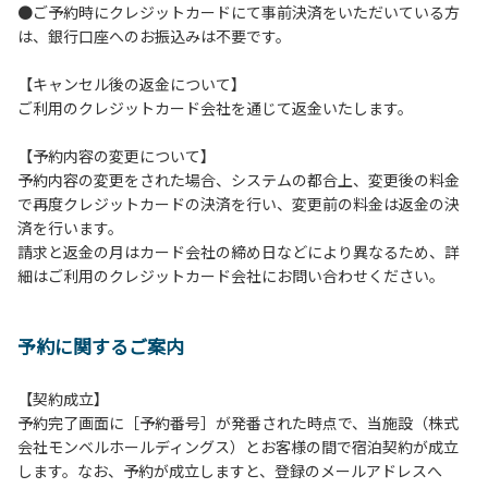
●ご予約時にクレジットカードにて事前決済をいただいている方
【コテージご利用上の注意事項ならびに禁止事項】
は、銀行口座へのお振込みは不要です。
１.動物（ペット類）の同伴はご遠慮願います。
２.安全管理上、お子様の単独での行動はご遠慮ください。
【キャンセル後の返金について】
３.調度品などの持ち出しはしないでください。
ご利用のクレジットカード会社を通じて返金いたします。
４.ご訪問客とのコテージ内での面会はご遠慮願います。
５.焚火および花火は禁止です。
【予約内容の変更について】
６.周囲に迷惑となるような行為（夜間の大声での談笑等）や
予約内容の変更をされた場合、システムの都合上、変更後の料金
他人に嫌悪感を与えるような行為はお止めください。
で再度クレジットカードの決済を行い、変更前の料金は返金の決
７.BBQ台（BBQコンロやグリル）は室内およびデッキ部分
済を行います。
は使用禁止です。使用の際は土面またはアスファルト面にて
請求と返金の月はカード会社の締め日などにより異なるため、詳
床面から高さ60cm以上離してご利用ください。
細はご利用のクレジットカード会社にお問い合わせください。
８.炭火の利用後は炭の鎮火の確認をお願いいたします。
９.BBQ台（BBQコンロやグリル）の貸出はございません。
10.駐車場や芝生スペースを含め、コテージ周辺でのタープ・
予約に関するご案内
テントの設営、テーブル・椅子の持ち出しは禁止です。
【契約成立】
【ロッジご利用上の注意事項ならびに禁止事項】
予約完了画面に［予約番号］が発番された時点で、当施設（株式
１.動物（ペット類）の同伴はご遠慮願います。
会社モンベルホールディングス）とお客様の間で宿泊契約が成立
２.安全管理上、お子様の単独での行動はご遠慮ください。
します。なお、予約が成立しますと、登録のメールアドレスへ