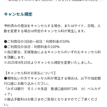
お断りすることがございます。
キャンセル規定
【施設全体に関する注意事項】
１.貴重品の管理は各自で行ってください。
予約済みの宿泊をキャンセルする場合、またはサイト、日程、人
２.利用上のルールを遵守いただき、ご自身で事故防止に努め
数を変更する場合は所定のキャンセル料が発生します。
てください。
３.駐車中は必ずエンジンをお切りください。
●ご利用日の3日前～前日：利用料金の50%
４.場内を車で移動する場合は、徐行運転（5km/h以下）を
●ご利用日の当日：利用料金の100%
行ってください。
※自己都合、天候理由によるキャンセルのいずれもキャンセル料
５.施設内は土足禁止です。
を頂戴します。
６.コテージ・ロッジ棟内は禁煙です。
※2025年4月10日よりキャンセル規定を変更いたしました。
７.ゴミは分別した上で、燃えるごみ以外は中身を洗い、チェ
ックアウト時はシンクに置いてください。
【キャンセル料のお支払について】
８.不可抗力以外の事由により建造物、家具、備品、その他の
●現地払いの方でキャンセル料が発生する場合は、以下の指定銀
物品を損傷、紛失、汚染させた場合には、相当額を弁償して
行口座にお振り込みください。
いただくことがあります。
「みずほ銀行 モミノキ支店 普通口座6897246 カ）ベルカデ
９.施設内（駐車場含む）での事故や盗難などにつきまして
ィア」
は、一切の責任を負いかねます。
※振込手数料はお客さまのご負担となりますのでご了承くださ
い。