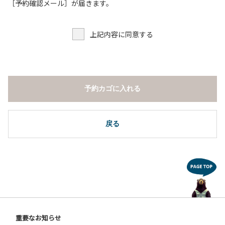
３.調度品などの持ち出しはしないでください。
［予約確認メール］が届きます。
４.ご訪問客とのコテージ内での面会はご遠慮願います。
５.焚火および花火は禁止です。
上記内容に同意する
６.周囲に迷惑となるような行為（夜間の大声での談笑等）や
他人に嫌悪感を与えるような行為はお止めください。
７.BBQ台（BBQコンロやグリル）は室内およびデッキ部分
は使用禁止です。使用の際は土面またはアスファルト面にて
床面から高さ60cm以上離してご利用ください。
予約カゴに入れる
８.炭火の利用後は炭の鎮火の確認をお願いいたします。
９.BBQ台（BBQコンロやグリル）の貸出はございません。
10.駐車場や芝生スペースを含め、コテージ周辺でのタープ・
テントの設営、テーブル・椅子の持ち出しは禁止です。
戻る
【ユニットキャンプサイトご利用上の注意事項ならびに禁止
事項】
１.動物（ペット類）の同伴はご遠慮願います。
２.安全管理上、お子様の単独での行動はご遠慮ください。
３.調度品などの持ち出しはしないでください。
４.ご訪問客とのサイト内での面会はご遠慮願います。
５.花火は禁止です。
重要なお知らせ
６.周囲に迷惑となるような行為（夜間の大声での談笑等）や