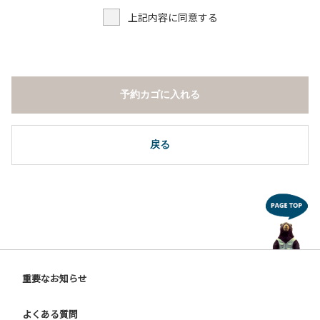
５.焚火および花火は禁止です。
上記内容に同意する
６.周囲に迷惑となるような行為（夜間の大声での談笑等）や
他人に嫌悪感を与えるような行為はお止めください。
７.BBQ台（BBQコンロやグリル）は室内およびデッキ部分
は使用禁止です。使用の際は土面またはアスファルト面にて
床面から高さ60cm以上離してご利用ください。
予約カゴに入れる
８.炭火の利用後は炭の鎮火の確認をお願いいたします。
９.BBQ台（BBQコンロやグリル）の貸出はございません。
10.駐車場や芝生スペースを含め、コテージ周辺でのタープ・
テントの設営、テーブル・椅子の持ち出しは禁止です。
戻る
【ユニットキャンプサイトご利用上の注意事項ならびに禁止
事項】
１.動物（ペット類）の同伴はご遠慮願います。
２.安全管理上、お子様の単独での行動はご遠慮ください。
３.調度品などの持ち出しはしないでください。
４.ご訪問客とのサイト内での面会はご遠慮願います。
５.花火は禁止です。
重要なお知らせ
６.周囲に迷惑となるような行為（夜間の大声での談笑等）や
他人に嫌悪感を与えるような行為はお止めください。
よくある質問
７.BBQ台（BBQコンロやグリル）は床面から高さ60cm以上