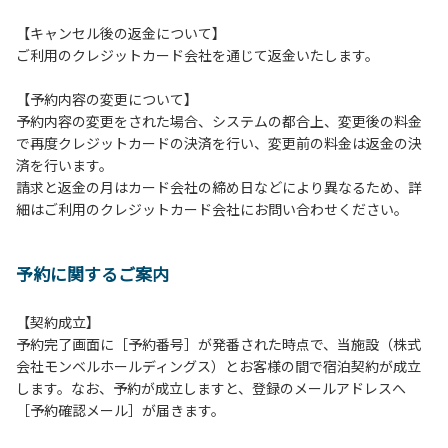
２.安全管理上、お子様の単独での行動はご遠慮ください。
【キャンセル後の返金について】
３.調度品などの持ち出しはしないでください。
ご利用のクレジットカード会社を通じて返金いたします。
４.ご訪問客とのコテージ内での面会はご遠慮願います。
５.焚火および花火は禁止です。
【予約内容の変更について】
６.周囲に迷惑となるような行為（夜間の大声での談笑等）や
予約内容の変更をされた場合、システムの都合上、変更後の料金
他人に嫌悪感を与えるような行為はお止めください。
で再度クレジットカードの決済を行い、変更前の料金は返金の決
７.BBQ台（BBQコンロやグリル）は室内およびデッキ部分
済を行います。
は使用禁止です。使用の際は土面またはアスファルト面にて
請求と返金の月はカード会社の締め日などにより異なるため、詳
床面から高さ60cm以上離してご利用ください。
細はご利用のクレジットカード会社にお問い合わせください。
８.炭火の利用後は炭の鎮火の確認をお願いいたします。
９.BBQ台（BBQコンロやグリル）の貸出はございません。
10.駐車場や芝生スペースを含め、コテージ周辺でのタープ・
予約に関するご案内
テントの設営、テーブル・椅子の持ち出しは禁止です。
【契約成立】
【ロッジご利用上の注意事項ならびに禁止事項】
予約完了画面に［予約番号］が発番された時点で、当施設（株式
１.動物（ペット類）の同伴はご遠慮願います。
会社モンベルホールディングス）とお客様の間で宿泊契約が成立
２.安全管理上、お子様の単独での行動はご遠慮ください。
します。なお、予約が成立しますと、登録のメールアドレスへ
３.調度品などの持ち出しはしないでください。
［予約確認メール］が届きます。
４.ご訪問客とのコテージ内での面会はご遠慮願います。