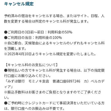
キャンセル規定
【施設全体に関する注意事項】
１.貴重品の管理は各自で行ってください。
予約済みの宿泊をキャンセルする場合、またはサイト、日程、人
２.利用上のルールを遵守いただき、ご自身で事故防止に努め
数を変更する場合は所定のキャンセル料が発生します。
てください。
３.駐車中は必ずエンジンをお切りください。
●ご利用日の3日前～前日：利用料金の50%
４.場内を車で移動する場合は、徐行運転（5km/h以下）を
●ご利用日の当日：利用料金の100%
行ってください。
※自己都合、天候理由によるキャンセルのいずれもキャンセル料
５.施設内は土足禁止です。
を頂戴します。
６.コテージ・ロッジ棟内は禁煙です。
※2025年4月10日よりキャンセル規定を変更いたしました。
７.ゴミは分別した上で、燃えるごみ以外は中身を洗い、チェ
ックアウト時はシンクに置いてください。
【キャンセル料のお支払について】
８.不可抗力以外の事由により建造物、家具、備品、その他の
●現地払いの方でキャンセル料が発生する場合は、以下の指定銀
物品を損傷、紛失、汚染させた場合には、相当額を弁償して
行口座にお振り込みください。
いただくことがあります。
「みずほ銀行 モミノキ支店 普通口座6897246 カ）ベルカデ
９.施設内（駐車場含む）での事故や盗難などにつきまして
ィア」
は、一切の責任を負いかねます。
※振込手数料はお客さまのご負担となりますのでご了承くださ
い。
●ご予約時にクレジットカードにて事前決済をいただいている方
【コテージご利用上の注意事項ならびに禁止事項】
は、銀行口座へのお振込みは不要です。
１.動物（ペット類）の同伴はご遠慮願います。