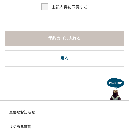
５.焚火および花火は禁止です。
上記内容に同意する
６.周囲に迷惑となるような行為（夜間の大声での談笑等）や
他人に嫌悪感を与えるような行為はお止めください。
７.BBQ台（BBQコンロやグリル）は室内およびデッキ部分
は使用禁止です。使用の際は土面またはアスファルト面にて
床面から高さ60cm以上離してご利用ください。
予約カゴに入れる
８.炭火の利用後は炭の鎮火の確認をお願いいたします。
９.BBQ台（BBQコンロやグリル）の貸出はございません。
10.駐車場や芝生スペースを含め、コテージ周辺でのタープ・
テントの設営、テーブル・椅子の持ち出しは禁止です。
戻る
【ユニットキャンプサイトご利用上の注意事項ならびに禁止
事項】
１.動物（ペット類）の同伴はご遠慮願います。
２.安全管理上、お子様の単独での行動はご遠慮ください。
３.調度品などの持ち出しはしないでください。
４.ご訪問客とのサイト内での面会はご遠慮願います。
５.花火は禁止です。
重要なお知らせ
６.周囲に迷惑となるような行為（夜間の大声での談笑等）や
他人に嫌悪感を与えるような行為はお止めください。
よくある質問
７.BBQ台（BBQコンロやグリル）は床面から高さ60cm以上