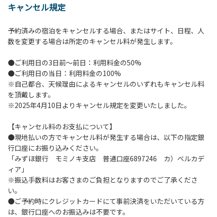
キャンセル規定
【施設全体に関する注意事項】
１.貴重品の管理は各自で行ってください。
予約済みの宿泊をキャンセルする場合、またはサイト、日程、人
２.利用上のルールを遵守いただき、ご自身で事故防止に努め
数を変更する場合は所定のキャンセル料が発生します。
てください。
３.駐車中は必ずエンジンをお切りください。
●ご利用日の3日前～前日：利用料金の50%
４.場内を車で移動する場合は、徐行運転（5km/h以下）を
●ご利用日の当日：利用料金の100%
行ってください。
※自己都合、天候理由によるキャンセルのいずれもキャンセル料
５.施設内は土足禁止です。
を頂戴します。
６.コテージ・ロッジ棟内は禁煙です。
※2025年4月10日よりキャンセル規定を変更いたしました。
７.ゴミは分別した上で、燃えるごみ以外は中身を洗い、チェ
ックアウト時はシンクに置いてください。
【キャンセル料のお支払について】
８.不可抗力以外の事由により建造物、家具、備品、その他の
●現地払いの方でキャンセル料が発生する場合は、以下の指定銀
物品を損傷、紛失、汚染させた場合には、相当額を弁償して
行口座にお振り込みください。
いただくことがあります。
「みずほ銀行 モミノキ支店 普通口座6897246 カ）ベルカデ
９.施設内（駐車場含む）での事故や盗難などにつきまして
ィア」
は、一切の責任を負いかねます。
※振込手数料はお客さまのご負担となりますのでご了承くださ
い。
●ご予約時にクレジットカードにて事前決済をいただいている方
【コテージご利用上の注意事項ならびに禁止事項】
は、銀行口座へのお振込みは不要です。
１.動物（ペット類）の同伴はご遠慮願います。