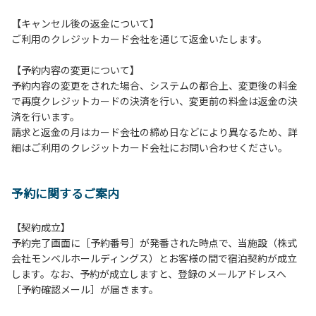
２.安全管理上、お子様の単独での行動はご遠慮ください。
【キャンセル後の返金について】
３.調度品などの持ち出しはしないでください。
ご利用のクレジットカード会社を通じて返金いたします。
４.ご訪問客とのコテージ内での面会はご遠慮願います。
５.焚火および花火は禁止です。
【予約内容の変更について】
６.周囲に迷惑となるような行為（夜間の大声での談笑等）や
予約内容の変更をされた場合、システムの都合上、変更後の料金
他人に嫌悪感を与えるような行為はお止めください。
で再度クレジットカードの決済を行い、変更前の料金は返金の決
７.BBQ台（BBQコンロやグリル）は室内およびデッキ部分
済を行います。
は使用禁止です。使用の際は土面またはアスファルト面にて
請求と返金の月はカード会社の締め日などにより異なるため、詳
床面から高さ60cm以上離してご利用ください。
細はご利用のクレジットカード会社にお問い合わせください。
８.炭火の利用後は炭の鎮火の確認をお願いいたします。
９.BBQ台（BBQコンロやグリル）の貸出はございません。
10.駐車場や芝生スペースを含め、コテージ周辺でのタープ・
予約に関するご案内
テントの設営、テーブル・椅子の持ち出しは禁止です。
【契約成立】
【ロッジご利用上の注意事項ならびに禁止事項】
予約完了画面に［予約番号］が発番された時点で、当施設（株式
１.動物（ペット類）の同伴はご遠慮願います。
会社モンベルホールディングス）とお客様の間で宿泊契約が成立
２.安全管理上、お子様の単独での行動はご遠慮ください。
します。なお、予約が成立しますと、登録のメールアドレスへ
３.調度品などの持ち出しはしないでください。
［予約確認メール］が届きます。
４.ご訪問客とのコテージ内での面会はご遠慮願います。