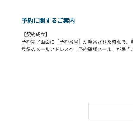
【ロッジご利用上の注意事項ならびに禁止事
１.動物（ペット類）の同伴はご遠慮願います
２.安全管理上、お子様の単独での行動はご遠
予約に関するご案内
３.調度品などの持ち出しはしないでください
【契約成立】
４.ご訪問客とのコテージ内での面会はご遠慮
予約完了画面に［予約番号］が発番された時点で、
５.焚火および花火は禁止です。
登録のメールアドレスへ［予約確認メール］が届き
６.周囲に迷惑となるような行為（夜間の大声
７.BBQ台（BBQコンロやグリル）は室内お
用ください。
８.炭火の利用後は炭の鎮火の確認をお願いい
９.BBQ台（BBQコンロやグリル）の貸出は
10.駐車場や芝生スペースを含め、コテージ
【ユニットキャンプサイトご利用上の注意事
１.動物（ペット類）の同伴はご遠慮願います
２.安全管理上、お子様の単独での行動はご遠
３.調度品などの持ち出しはしないでください
４.ご訪問客とのサイト内での面会はご遠慮願