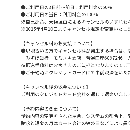
８.不可抗力以外の事由により建造物、家具、
●ご利用日の3日前～前日：利用料金の50%
９.施設内（駐車場含む）での事故や盗難など
●ご利用日の当日：利用料金の100%
※自己都合、天候理由によるキャンセルのいずれも
※2025年4月10日よりキャンセル規定を変更いたし
【コテージご利用上の注意事項ならびに禁止
１.動物（ペット類）の同伴はご遠慮願います
【キャンセル料のお支払について】
２.安全管理上、お子様の単独での行動はご遠
●現地払いの方でキャンセル料が発生する場合は、
３.調度品などの持ち出しはしないでください
「みずほ銀行 モミノキ支店 普通口座6897246
４.ご訪問客とのコテージ内での面会はご遠慮
※振込手数料はお客さまのご負担となりますのでご
５.焚火および花火は禁止です。
●ご予約時にクレジットカードにて事前決済をいた
６.周囲に迷惑となるような行為（夜間の大声
７.BBQ台（BBQコンロやグリル）は室内お
【キャンセル後の返金について】
用ください。
ご利用のクレジットカード会社を通じて返金いたし
８.炭火の利用後は炭の鎮火の確認をお願いい
９.BBQ台（BBQコンロやグリル）の貸出は
【予約内容の変更について】
10.駐車場や芝生スペースを含め、コテージ
予約内容の変更をされた場合、システムの都合上、
請求と返金の月はカード会社の締め日などにより異