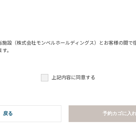
項】
。
慮ください。
。
願います。
当施設（株式会社モンベルホールディングス）とお客様の間で
ます。
での談笑等）や他人に嫌悪感を与えるような行為はお止めくだ
よびデッキ部分は使用禁止です。使用の際は土面またはアスファ
たします。
上記内容に同意する
ございません。
周辺でのタープ・テントの設営、テーブル・椅子の持ち出しは禁
項ならびに禁止事項】
。
戻る
予約カゴに入
慮ください。
。
います。