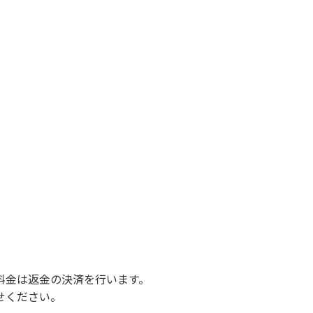
額を弁償していただくことがあります。
さい。
ルト面にて床面から高さ60cm以上離してご利
止です。
料金は返金の決済を行います。
せください。