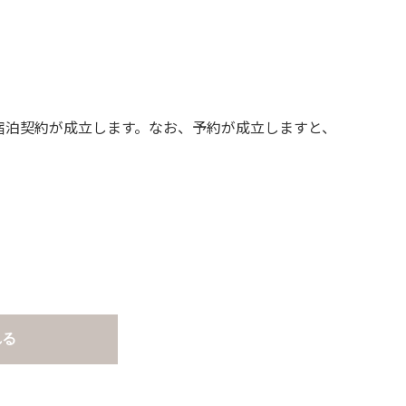
宿泊契約が成立します。なお、予約が成立しますと、
さい。
ルト面にて床面から高さ60cm以上離してご利
止です。
れる