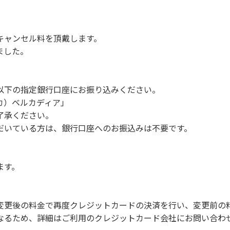
備品、その他の物品を損傷、紛失、汚染させた場合には、相当
につきましては、一切の責任を負いかねます。
キャンセル料を頂戴します。
ました。
事項】
。
慮ください。
以下の指定銀行口座にお振り込みください。
。
 カ）ベルカディア」
願います。
了承ください。
だいている方は、銀行口座へのお振込みは不要です。
での談笑等）や他人に嫌悪感を与えるような行為はお止めくだ
よびデッキ部分は使用禁止です。使用の際は土面またはアスファ
ます。
たします。
ございません。
周辺でのタープ・テントの設営、テーブル・椅子の持ち出しは禁
変更後の料金で再度クレジットカードの決済を行い、変更前の
なるため、詳細はご利用のクレジットカード会社にお問い合わ