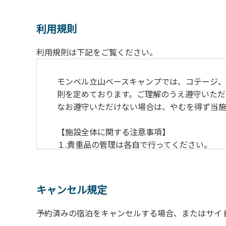
利用規則
利用規則は下記をご覧ください。
モンベル立山ベースキャンプでは、コテージ
則を定めております。ご理解のうえ遵守いただ
なお遵守いただけない場合は、やむを得ず当施
【施設全体に関する注意事項】
１.貴重品の管理は各自で行ってください。
２.利用上のルールを遵守いただき、ご自身で
３.駐車中は必ずエンジンをお切りください。
４.場内を車で移動する場合は、徐行運転（5k
キャンセル規定
５.施設内は土足禁止です。
６.コテージ・ロッジ棟内は禁煙です。
予約済みの宿泊をキャンセルする場合、またはサイ
７.ゴミは分別した上で、燃えるごみ以外は中