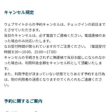
１、動物（ペット類）の同伴は、Ａサイトのみとさせていた
だき、周囲の方への御配慮をお願いします。
キャンセル規定
２、中学生以下だけでの利用はできません。高校生以上の方
の付き添いをお願いします。
ウェブサイトからの予約キャンセルは、チェックインの前日まで
３、テントサイト（多目的広場を含む。）の使用は、事前に
とさせていただきます。
予約いただいた方のみで、連泊の方を除き、正午からです。
当日のキャンセルは、必ず電話でご連絡ください。電話連絡のあ
基本的に、テント1張りにつき1区画の予約をお願いします。
った場合のみ対応いたします。
管理棟にてチェックインの手続きを行ってください。午後3
なお受付時間が限られていますのでご注意ください。（電話受付
時前にお越しの方は、午後3時になりましたら管理棟にて手
時間 8:30～10:00、15:00～17:00）
続きを行ってください。午後5時過ぎにお越しの方は、翌朝
キャンセルの手続きをされずに無連絡で当日お越しになられなか
手続きを行ってください。
った場合は、利用料金全額をキャンセル料として頂戴いたしま
４、車両は、荷物の積み下ろし時以外は、駐車場にとめてく
す。
ださい。
また、利用予定が決まっていない状態でとりあえず予約する行為
５、チェックアウトは、午前10時まで（日帰り使用の場合は
は、他の利用者の迷惑となりますのでくれぐれもご遠慮くださ
午後5時まで）です。チェックインの手続きを行っていない
い。
方や使用人数が増えた場合は、必ず手続きを行ってくださ
い。
６、ゴミは分別されたもののみ回収します。午前8時30分か
予約に関するご案内
ら午前10時までの間にゴミステーションに出してください。
日帰り使用の方及び午前７時30分前にチェックアウトする方