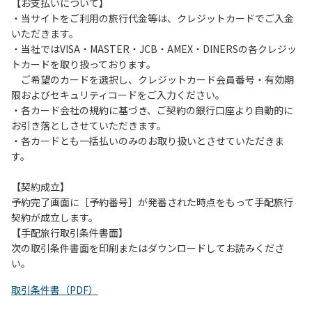
は、お持ち帰りをお願いします。
【お支払いについて】
・当サイトをご利用の旅行代金等は、クレジットカードでご入金
【禁止事項】
いただきます。
カラオケ、発電機、地面での直火による焚き火、キャンプフ
・当社ではVISA・MASTER・JCB・AMEX・DINERSの各クレジッ
ァイヤー、打ち上げ式花火、テントサウナの設置
トカードを取り扱っております。
ご希望のカードを選択し、クレジットカード会員番号・有効期
【注意事項】
限およびセキュリティコードをご入力ください。
当キャンプ場のそばを流れる歴舟川は、上流で雨が降ると短
・各カード会社の規約に基づき、ご契約の銀行口座より自動的に
時間で増水し、川原で遊んでいると大変危険な状態になりや
お引き落としさせていただきます。
すく、過去にも増水により人が流される事故が数件起きてい
・各カードとも一括払いのみのお取り扱いとさせていただきま
ます。このため、河川利用者は次の事項を守り、安全に楽し
す。
く遊びましょう。
（１）川原にテントやタープを張らない。
【契約成立】
（２）雨が降ったときは川原で遊ばない。
予約完了画面に［予約番号］が発番された時点をもって手配旅行
（３）カムイコタン公園キャンプ場で雨が降らなくても、上
契約が成立します。
流で雨が降り急に増水することがあるので、水の濁りに注意
【手配旅行取引条件書面】
し、濁り始めたときには直ちに川原での遊びを中止する。
次の取引条件書面を印刷またはダウンロードしてお読みくださ
（４）キャンプ場の管理者や地元住民から川についての注意
い。
や警告があった場合は素直に耳を傾け、指示に従う。
取引条件書（PDF）