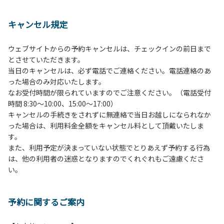
１、動物（ペット類）の同伴は、Ａサイトのみとさせていた
だき、周囲の方への御配慮をお願いします。
キャンセル規定
２、中学生以下だけでの利用はできません。高校生以上の方
の付き添いをお願いします。
ウェブサイトからの予約キャンセルは、チェックインの前日まで
３、テントサイト（多目的広場を含む。）の使用は、事前に
とさせていただきます。
予約いただいた方のみで、連泊の方を除き、正午からです。
当日のキャンセルは、必ず電話でご連絡ください。電話連絡のあ
基本的に、テント1張りにつき1区画の予約をお願いします。
った場合のみ対応いたします。
管理棟にてチェックインの手続きを行ってください。午後3
なお受付時間が限られていますのでご注意ください。（電話受付
時前にお越しの方は、午後3時になりましたら管理棟にて手
時間 8:30～10:00、15:00～17:00）
続きを行ってください。午後5時過ぎにお越しの方は、翌朝
キャンセルの手続きをされずに無連絡で当日お越しになられなか
手続きを行ってください。
った場合は、利用料金全額をキャンセル料として頂戴いたしま
４、車両は、荷物の積み下ろし時以外は、駐車場にとめてく
す。
ださい。
また、利用予定が決まっていない状態でとりあえず予約する行為
５、チェックアウトは、午前10時まで（日帰り使用の場合は
は、他の利用者の迷惑となりますのでくれぐれもご遠慮くださ
午後5時まで）です。チェックインの手続きを行っていない
い。
方や使用人数が増えた場合は、必ず手続きを行ってくださ
い。
６、ゴミは分別されたもののみ回収します。午前8時30分か
予約に関するご案内
ら午前10時までの間にゴミステーションに出してください。
日帰り使用の方及び午前７時30分前にチェックアウトする方