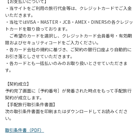
は、お持ち帰りをお願いします。
【お支払いについて】
・当サイトをご利用の旅行代金等は、クレジットカードでご入金
【禁止事項】
いただきます。
カラオケ、発電機、地面での直火による焚き火、キャンプフ
・当社ではVISA・MASTER・JCB・AMEX・DINERSの各クレジッ
ァイヤー、打ち上げ式花火、テントサウナの設置
トカードを取り扱っております。
ご希望のカードを選択し、クレジットカード会員番号・有効期
【注意事項】
限およびセキュリティコードをご入力ください。
当キャンプ場のそばを流れる歴舟川は、上流で雨が降ると短
・各カード会社の規約に基づき、ご契約の銀行口座より自動的に
時間で増水し、川原で遊んでいると大変危険な状態になりや
お引き落としさせていただきます。
すく、過去にも増水により人が流される事故が数件起きてい
・各カードとも一括払いのみのお取り扱いとさせていただきま
ます。このため、河川利用者は次の事項を守り、安全に楽し
す。
く遊びましょう。
（１）川原にテントやタープを張らない。
【契約成立】
（２）雨が降ったときは川原で遊ばない。
予約完了画面に［予約番号］が発番された時点をもって手配旅行
（３）カムイコタン公園キャンプ場で雨が降らなくても、上
契約が成立します。
流で雨が降り急に増水することがあるので、水の濁りに注意
【手配旅行取引条件書面】
し、濁り始めたときには直ちに川原での遊びを中止する。
次の取引条件書面を印刷またはダウンロードしてお読みくださ
（４）キャンプ場の管理者や地元住民から川についての注意
い。
や警告があった場合は素直に耳を傾け、指示に従う。
取引条件書（PDF）