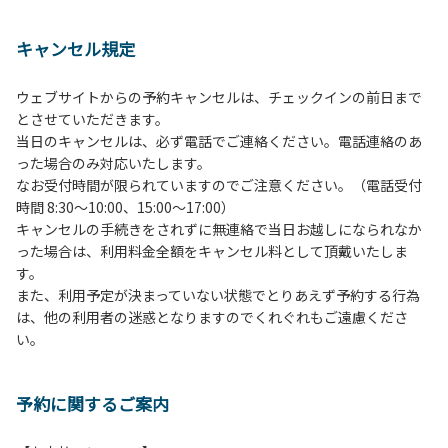
１、動物（ペット類）の同伴は、Ａサイトのみとさせていた
だき、周囲の方への御配慮をお願いします。
キャンセル規定
２、中学生以下だけでの利用はできません。高校生以上の方
の付き添いをお願いします。
ウェブサイトからの予約キャンセルは、チェックインの前日まで
３、テントサイト（多目的広場を含む。）の使用は、事前に
とさせていただきます。
予約いただいた方のみで、連泊の方を除き、正午からです。
当日のキャンセルは、必ず電話でご連絡ください。電話連絡のあ
基本的に、テント1張りにつき1区画の予約をお願いします。
った場合のみ対応いたします。
管理棟にてチェックインの手続きを行ってください。午後3
なお受付時間が限られていますのでご注意ください。（電話受付
時前にお越しの方は、午後3時になりましたら管理棟にて手
時間 8:30～10:00、15:00～17:00）
続きを行ってください。午後5時過ぎにお越しの方は、翌朝
キャンセルの手続きをされずに無連絡で当日お越しになられなか
手続きを行ってください。
った場合は、利用料金全額をキャンセル料として頂戴いたしま
４、車両は、荷物の積み下ろし時以外は、駐車場にとめてく
す。
ださい。
また、利用予定が決まっていない状態でとりあえず予約する行為
５、チェックアウトは、午前10時まで（日帰り使用の場合は
は、他の利用者の迷惑となりますのでくれぐれもご遠慮くださ
午後5時まで）です。チェックインの手続きを行っていない
い。
方や使用人数が増えた場合は、必ず手続きを行ってくださ
い。
６、ゴミは分別されたもののみ回収します。午前8時30分か
予約に関するご案内
ら午前10時までの間にゴミステーションに出してください。
日帰り使用の方及び午前７時30分前にチェックアウトする方