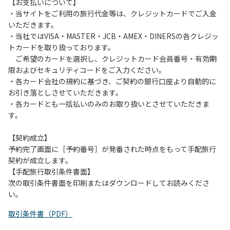
は、お持ち帰りをお願いします。
【お支払いについて】
・当サイトをご利用の旅行代金等は、クレジットカードでご入金
【禁止事項】
いただきます。
カラオケ、発電機、地面での直火による焚き火、キャンプフ
・当社ではVISA・MASTER・JCB・AMEX・DINERSの各クレジッ
ァイヤー、打ち上げ式花火、テントサウナの設置
トカードを取り扱っております。
ご希望のカードを選択し、クレジットカード会員番号・有効期
【注意事項】
限およびセキュリティコードをご入力ください。
当キャンプ場のそばを流れる歴舟川は、上流で雨が降ると短
・各カード会社の規約に基づき、ご契約の銀行口座より自動的に
時間で増水し、川原で遊んでいると大変危険な状態になりや
お引き落としさせていただきます。
すく、過去にも増水により人が流される事故が数件起きてい
・各カードとも一括払いのみのお取り扱いとさせていただきま
ます。このため、河川利用者は次の事項を守り、安全に楽し
す。
く遊びましょう。
（１）川原にテントやタープを張らない。
【契約成立】
（２）雨が降ったときは川原で遊ばない。
予約完了画面に［予約番号］が発番された時点をもって手配旅行
（３）カムイコタン公園キャンプ場で雨が降らなくても、上
契約が成立します。
流で雨が降り急に増水することがあるので、水の濁りに注意
【手配旅行取引条件書面】
し、濁り始めたときには直ちに川原での遊びを中止する。
次の取引条件書面を印刷またはダウンロードしてお読みくださ
（４）キャンプ場の管理者や地元住民から川についての注意
い。
や警告があった場合は素直に耳を傾け、指示に従う。
取引条件書（PDF）