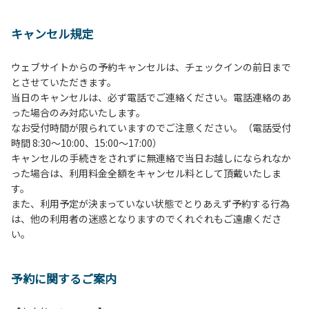
１、動物（ペット類）の同伴は、Ａサイトのみとさせていた
だき、周囲の方への御配慮をお願いします。
キャンセル規定
２、中学生以下だけでの利用はできません。高校生以上の方
の付き添いをお願いします。
ウェブサイトからの予約キャンセルは、チェックインの前日まで
３、テントサイト（多目的広場を含む。）の使用は、事前に
とさせていただきます。
予約いただいた方のみで、連泊の方を除き、正午からです。
当日のキャンセルは、必ず電話でご連絡ください。電話連絡のあ
基本的に、テント1張りにつき1区画の予約をお願いします。
った場合のみ対応いたします。
管理棟にてチェックインの手続きを行ってください。午後3
なお受付時間が限られていますのでご注意ください。（電話受付
時前にお越しの方は、午後3時になりましたら管理棟にて手
時間 8:30～10:00、15:00～17:00）
続きを行ってください。午後5時過ぎにお越しの方は、翌朝
キャンセルの手続きをされずに無連絡で当日お越しになられなか
手続きを行ってください。
った場合は、利用料金全額をキャンセル料として頂戴いたしま
４、車両は、荷物の積み下ろし時以外は、駐車場にとめてく
す。
ださい。
また、利用予定が決まっていない状態でとりあえず予約する行為
５、チェックアウトは、午前10時まで（日帰り使用の場合は
は、他の利用者の迷惑となりますのでくれぐれもご遠慮くださ
午後5時まで）です。チェックインの手続きを行っていない
い。
方や使用人数が増えた場合は、必ず手続きを行ってくださ
い。
６、ゴミは分別されたもののみ回収します。午前8時30分か
予約に関するご案内
ら午前10時までの間にゴミステーションに出してください。
日帰り使用の方及び午前７時30分前にチェックアウトする方