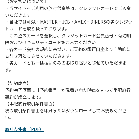
は、お持ち帰りをお願いします。
【お支払いについて】
・当サイトをご利用の旅行代金等は、クレジットカードでご入金
【禁止事項】
いただきます。
カラオケ、発電機、地面での直火による焚き火、キャンプフ
・当社ではVISA・MASTER・JCB・AMEX・DINERSの各クレジッ
ァイヤー、打ち上げ式花火、テントサウナの設置
トカードを取り扱っております。
ご希望のカードを選択し、クレジットカード会員番号・有効期
【注意事項】
限およびセキュリティコードをご入力ください。
当キャンプ場のそばを流れる歴舟川は、上流で雨が降ると短
・各カード会社の規約に基づき、ご契約の銀行口座より自動的に
時間で増水し、川原で遊んでいると大変危険な状態になりや
お引き落としさせていただきます。
すく、過去にも増水により人が流される事故が数件起きてい
・各カードとも一括払いのみのお取り扱いとさせていただきま
ます。このため、河川利用者は次の事項を守り、安全に楽し
す。
く遊びましょう。
（１）川原にテントやタープを張らない。
【契約成立】
（２）雨が降ったときは川原で遊ばない。
予約完了画面に［予約番号］が発番された時点をもって手配旅行
（３）カムイコタン公園キャンプ場で雨が降らなくても、上
契約が成立します。
流で雨が降り急に増水することがあるので、水の濁りに注意
【手配旅行取引条件書面】
し、濁り始めたときには直ちに川原での遊びを中止する。
次の取引条件書面を印刷またはダウンロードしてお読みくださ
（４）キャンプ場の管理者や地元住民から川についての注意
い。
や警告があった場合は素直に耳を傾け、指示に従う。
取引条件書（PDF）