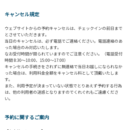
１、動物（ペット類）の同伴は、Ａサイトのみとさせていた
だき、周囲の方への御配慮をお願いします。
キャンセル規定
２、中学生以下だけでの利用はできません。高校生以上の方
の付き添いをお願いします。
ウェブサイトからの予約キャンセルは、チェックインの前日まで
３、テントサイト（多目的広場を含む。）の使用は、事前に
とさせていただきます。
予約いただいた方のみで、連泊の方を除き、正午からです。
当日のキャンセルは、必ず電話でご連絡ください。電話連絡のあ
基本的に、テント1張りにつき1区画の予約をお願いします。
った場合のみ対応いたします。
管理棟にてチェックインの手続きを行ってください。午後3
なお受付時間が限られていますのでご注意ください。（電話受付
時前にお越しの方は、午後3時になりましたら管理棟にて手
時間 8:30～10:00、15:00～17:00）
続きを行ってください。午後5時過ぎにお越しの方は、翌朝
キャンセルの手続きをされずに無連絡で当日お越しになられなか
手続きを行ってください。
った場合は、利用料金全額をキャンセル料として頂戴いたしま
４、車両は、荷物の積み下ろし時以外は、駐車場にとめてく
す。
ださい。
また、利用予定が決まっていない状態でとりあえず予約する行為
５、チェックアウトは、午前10時まで（日帰り使用の場合は
は、他の利用者の迷惑となりますのでくれぐれもご遠慮くださ
午後5時まで）です。チェックインの手続きを行っていない
い。
方や使用人数が増えた場合は、必ず手続きを行ってくださ
い。
６、ゴミは分別されたもののみ回収します。午前8時30分か
予約に関するご案内
ら午前10時までの間にゴミステーションに出してください。
日帰り使用の方及び午前７時30分前にチェックアウトする方