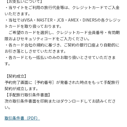
は、お持ち帰りをお願いします。
【お支払いについて】
・当サイトをご利用の旅行代金等は、クレジットカードでご入金
【禁止事項】
いただきます。
カラオケ、発電機、地面での直火による焚き火、キャンプフ
・当社ではVISA・MASTER・JCB・AMEX・DINERSの各クレジッ
ァイヤー、打ち上げ式花火、テントサウナの設置
トカードを取り扱っております。
ご希望のカードを選択し、クレジットカード会員番号・有効期
【注意事項】
限およびセキュリティコードをご入力ください。
当キャンプ場のそばを流れる歴舟川は、上流で雨が降ると短
・各カード会社の規約に基づき、ご契約の銀行口座より自動的に
時間で増水し、川原で遊んでいると大変危険な状態になりや
お引き落としさせていただきます。
すく、過去にも増水により人が流される事故が数件起きてい
・各カードとも一括払いのみのお取り扱いとさせていただきま
ます。このため、河川利用者は次の事項を守り、安全に楽し
す。
く遊びましょう。
（１）川原にテントやタープを張らない。
【契約成立】
（２）雨が降ったときは川原で遊ばない。
予約完了画面に［予約番号］が発番された時点をもって手配旅行
（３）カムイコタン公園キャンプ場で雨が降らなくても、上
契約が成立します。
流で雨が降り急に増水することがあるので、水の濁りに注意
【手配旅行取引条件書面】
し、濁り始めたときには直ちに川原での遊びを中止する。
次の取引条件書面を印刷またはダウンロードしてお読みくださ
（４）キャンプ場の管理者や地元住民から川についての注意
い。
や警告があった場合は素直に耳を傾け、指示に従う。
取引条件書（PDF）