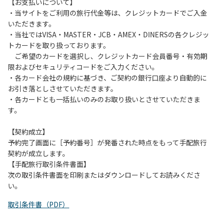
は、お持ち帰りをお願いします。
【お支払いについて】
・当サイトをご利用の旅行代金等は、クレジットカードでご入金
【禁止事項】
いただきます。
カラオケ、発電機、地面での直火による焚き火、キャンプフ
・当社ではVISA・MASTER・JCB・AMEX・DINERSの各クレジッ
ァイヤー、打ち上げ式花火、テントサウナの設置
トカードを取り扱っております。
ご希望のカードを選択し、クレジットカード会員番号・有効期
【注意事項】
限およびセキュリティコードをご入力ください。
当キャンプ場のそばを流れる歴舟川は、上流で雨が降ると短
・各カード会社の規約に基づき、ご契約の銀行口座より自動的に
時間で増水し、川原で遊んでいると大変危険な状態になりや
お引き落としさせていただきます。
すく、過去にも増水により人が流される事故が数件起きてい
・各カードとも一括払いのみのお取り扱いとさせていただきま
ます。このため、河川利用者は次の事項を守り、安全に楽し
す。
く遊びましょう。
（１）川原にテントやタープを張らない。
【契約成立】
（２）雨が降ったときは川原で遊ばない。
予約完了画面に［予約番号］が発番された時点をもって手配旅行
（３）カムイコタン公園キャンプ場で雨が降らなくても、上
契約が成立します。
流で雨が降り急に増水することがあるので、水の濁りに注意
【手配旅行取引条件書面】
し、濁り始めたときには直ちに川原での遊びを中止する。
次の取引条件書面を印刷またはダウンロードしてお読みくださ
（４）キャンプ場の管理者や地元住民から川についての注意
い。
や警告があった場合は素直に耳を傾け、指示に従う。
取引条件書（PDF）