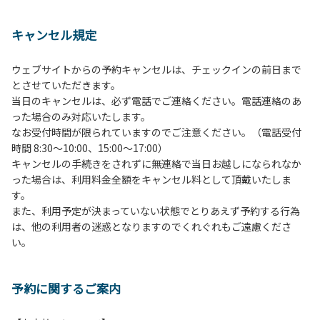
１、動物（ペット類）の同伴は、Ａサイトのみとさせていた
だき、周囲の方への御配慮をお願いします。
キャンセル規定
２、中学生以下だけでの利用はできません。高校生以上の方
の付き添いをお願いします。
ウェブサイトからの予約キャンセルは、チェックインの前日まで
３、テントサイト（多目的広場を含む。）の使用は、事前に
とさせていただきます。
予約いただいた方のみで、連泊の方を除き、正午からです。
当日のキャンセルは、必ず電話でご連絡ください。電話連絡のあ
基本的に、テント1張りにつき1区画の予約をお願いします。
った場合のみ対応いたします。
管理棟にてチェックインの手続きを行ってください。午後3
なお受付時間が限られていますのでご注意ください。（電話受付
時前にお越しの方は、午後3時になりましたら管理棟にて手
時間 8:30～10:00、15:00～17:00）
続きを行ってください。午後5時過ぎにお越しの方は、翌朝
キャンセルの手続きをされずに無連絡で当日お越しになられなか
手続きを行ってください。
った場合は、利用料金全額をキャンセル料として頂戴いたしま
４、車両は、荷物の積み下ろし時以外は、駐車場にとめてく
す。
ださい。
また、利用予定が決まっていない状態でとりあえず予約する行為
５、チェックアウトは、午前10時まで（日帰り使用の場合は
は、他の利用者の迷惑となりますのでくれぐれもご遠慮くださ
午後5時まで）です。チェックインの手続きを行っていない
い。
方や使用人数が増えた場合は、必ず手続きを行ってくださ
い。
６、ゴミは分別されたもののみ回収します。午前8時30分か
予約に関するご案内
ら午前10時までの間にゴミステーションに出してください。
日帰り使用の方及び午前７時30分前にチェックアウトする方