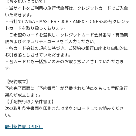
は、お持ち帰りをお願いします。
【お支払いについて】
・当サイトをご利用の旅行代金等は、クレジットカードでご入金
【禁止事項】
いただきます。
カラオケ、発電機、地面での直火による焚き火、キャンプフ
・当社ではVISA・MASTER・JCB・AMEX・DINERSの各クレジッ
ァイヤー、打ち上げ式花火、テントサウナの設置
トカードを取り扱っております。
ご希望のカードを選択し、クレジットカード会員番号・有効期
【注意事項】
限およびセキュリティコードをご入力ください。
当キャンプ場のそばを流れる歴舟川は、上流で雨が降ると短
・各カード会社の規約に基づき、ご契約の銀行口座より自動的に
時間で増水し、川原で遊んでいると大変危険な状態になりや
お引き落としさせていただきます。
すく、過去にも増水により人が流される事故が数件起きてい
・各カードとも一括払いのみのお取り扱いとさせていただきま
ます。このため、河川利用者は次の事項を守り、安全に楽し
す。
く遊びましょう。
（１）川原にテントやタープを張らない。
【契約成立】
（２）雨が降ったときは川原で遊ばない。
予約完了画面に［予約番号］が発番された時点をもって手配旅行
（３）カムイコタン公園キャンプ場で雨が降らなくても、上
契約が成立します。
流で雨が降り急に増水することがあるので、水の濁りに注意
【手配旅行取引条件書面】
し、濁り始めたときには直ちに川原での遊びを中止する。
次の取引条件書面を印刷またはダウンロードしてお読みくださ
（４）キャンプ場の管理者や地元住民から川についての注意
い。
や警告があった場合は素直に耳を傾け、指示に従う。
取引条件書（PDF）