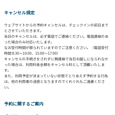
１、動物（ペット類）の同伴は、Ａサイトのみとさせていた
だき、周囲の方への御配慮をお願いします。
キャンセル規定
２、中学生以下だけでの利用はできません。高校生以上の方
の付き添いをお願いします。
ウェブサイトからの予約キャンセルは、チェックインの前日まで
３、テントサイト（多目的広場を含む。）の使用は、事前に
とさせていただきます。
予約いただいた方のみで、連泊の方を除き、正午からです。
当日のキャンセルは、必ず電話でご連絡ください。電話連絡のあ
基本的に、テント1張りにつき1区画の予約をお願いします。
った場合のみ対応いたします。
管理棟にてチェックインの手続きを行ってください。午後3
なお受付時間が限られていますのでご注意ください。（電話受付
時前にお越しの方は、午後3時になりましたら管理棟にて手
時間 8:30～10:00、15:00～17:00）
続きを行ってください。午後5時過ぎにお越しの方は、翌朝
キャンセルの手続きをされずに無連絡で当日お越しになられなか
手続きを行ってください。
った場合は、利用料金全額をキャンセル料として頂戴いたしま
４、車両は、荷物の積み下ろし時以外は、駐車場にとめてく
す。
ださい。
また、利用予定が決まっていない状態でとりあえず予約する行為
５、チェックアウトは、午前10時まで（日帰り使用の場合は
は、他の利用者の迷惑となりますのでくれぐれもご遠慮くださ
午後5時まで）です。チェックインの手続きを行っていない
い。
方や使用人数が増えた場合は、必ず手続きを行ってくださ
い。
６、ゴミは分別されたもののみ回収します。午前8時30分か
予約に関するご案内
ら午前10時までの間にゴミステーションに出してください。
日帰り使用の方及び午前７時30分前にチェックアウトする方