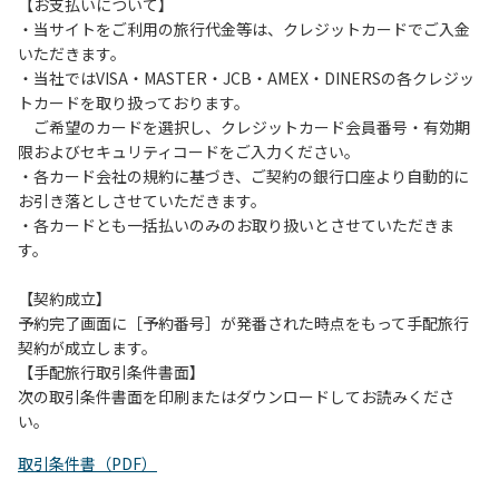
は、お持ち帰りをお願いします。
【お支払いについて】
・当サイトをご利用の旅行代金等は、クレジットカードでご入金
【禁止事項】
いただきます。
カラオケ、発電機、地面での直火による焚き火、キャンプフ
・当社ではVISA・MASTER・JCB・AMEX・DINERSの各クレジッ
ァイヤー、打ち上げ式花火、テントサウナの設置
トカードを取り扱っております。
ご希望のカードを選択し、クレジットカード会員番号・有効期
【注意事項】
限およびセキュリティコードをご入力ください。
当キャンプ場のそばを流れる歴舟川は、上流で雨が降ると短
・各カード会社の規約に基づき、ご契約の銀行口座より自動的に
時間で増水し、川原で遊んでいると大変危険な状態になりや
お引き落としさせていただきます。
すく、過去にも増水により人が流される事故が数件起きてい
・各カードとも一括払いのみのお取り扱いとさせていただきま
ます。このため、河川利用者は次の事項を守り、安全に楽し
す。
く遊びましょう。
（１）川原にテントやタープを張らない。
【契約成立】
（２）雨が降ったときは川原で遊ばない。
予約完了画面に［予約番号］が発番された時点をもって手配旅行
（３）カムイコタン公園キャンプ場で雨が降らなくても、上
契約が成立します。
流で雨が降り急に増水することがあるので、水の濁りに注意
【手配旅行取引条件書面】
し、濁り始めたときには直ちに川原での遊びを中止する。
次の取引条件書面を印刷またはダウンロードしてお読みくださ
（４）キャンプ場の管理者や地元住民から川についての注意
い。
や警告があった場合は素直に耳を傾け、指示に従う。
取引条件書（PDF）