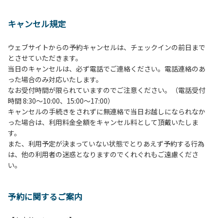
１、動物（ペット類）の同伴は、Ａサイトのみとさせていた
だき、周囲の方への御配慮をお願いします。
キャンセル規定
２、中学生以下だけでの利用はできません。高校生以上の方
の付き添いをお願いします。
ウェブサイトからの予約キャンセルは、チェックインの前日まで
３、テントサイト（多目的広場を含む。）の使用は、事前に
とさせていただきます。
予約いただいた方のみで、連泊の方を除き、正午からです。
当日のキャンセルは、必ず電話でご連絡ください。電話連絡のあ
基本的に、テント1張りにつき1区画の予約をお願いします。
った場合のみ対応いたします。
管理棟にてチェックインの手続きを行ってください。午後3
なお受付時間が限られていますのでご注意ください。（電話受付
時前にお越しの方は、午後3時になりましたら管理棟にて手
時間 8:30～10:00、15:00～17:00）
続きを行ってください。午後5時過ぎにお越しの方は、翌朝
キャンセルの手続きをされずに無連絡で当日お越しになられなか
手続きを行ってください。
った場合は、利用料金全額をキャンセル料として頂戴いたしま
４、車両は、荷物の積み下ろし時以外は、駐車場にとめてく
す。
ださい。
また、利用予定が決まっていない状態でとりあえず予約する行為
５、チェックアウトは、午前10時まで（日帰り使用の場合は
は、他の利用者の迷惑となりますのでくれぐれもご遠慮くださ
午後5時まで）です。チェックインの手続きを行っていない
い。
方や使用人数が増えた場合は、必ず手続きを行ってくださ
い。
６、ゴミは分別されたもののみ回収します。午前8時30分か
予約に関するご案内
ら午前10時までの間にゴミステーションに出してください。
日帰り使用の方及び午前７時30分前にチェックアウトする方