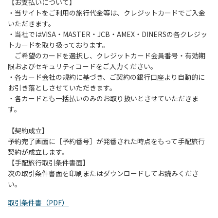
は、お持ち帰りをお願いします。
【お支払いについて】
・当サイトをご利用の旅行代金等は、クレジットカードでご入金
【禁止事項】
いただきます。
カラオケ、発電機、地面での直火による焚き火、キャンプフ
・当社ではVISA・MASTER・JCB・AMEX・DINERSの各クレジッ
ァイヤー、打ち上げ式花火、テントサウナの設置
トカードを取り扱っております。
ご希望のカードを選択し、クレジットカード会員番号・有効期
【注意事項】
限およびセキュリティコードをご入力ください。
当キャンプ場のそばを流れる歴舟川は、上流で雨が降ると短
・各カード会社の規約に基づき、ご契約の銀行口座より自動的に
時間で増水し、川原で遊んでいると大変危険な状態になりや
お引き落としさせていただきます。
すく、過去にも増水により人が流される事故が数件起きてい
・各カードとも一括払いのみのお取り扱いとさせていただきま
ます。このため、河川利用者は次の事項を守り、安全に楽し
す。
く遊びましょう。
（１）川原にテントやタープを張らない。
【契約成立】
（２）雨が降ったときは川原で遊ばない。
予約完了画面に［予約番号］が発番された時点をもって手配旅行
（３）カムイコタン公園キャンプ場で雨が降らなくても、上
契約が成立します。
流で雨が降り急に増水することがあるので、水の濁りに注意
【手配旅行取引条件書面】
し、濁り始めたときには直ちに川原での遊びを中止する。
次の取引条件書面を印刷またはダウンロードしてお読みくださ
（４）キャンプ場の管理者や地元住民から川についての注意
い。
や警告があった場合は素直に耳を傾け、指示に従う。
取引条件書（PDF）