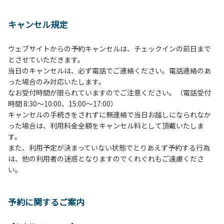
１、動物（ペット類）の同伴は、Ａサイトのみとさせていた
だき、周囲の方への御配慮をお願いします。
キャンセル規定
２、中学生以下だけでの利用はできません。高校生以上の方
の付き添いをお願いします。
ウェブサイトからの予約キャンセルは、チェックインの前日まで
３、テントサイト（多目的広場を含む。）の使用は、事前に
とさせていただきます。
予約いただいた方のみで、連泊の方を除き、正午からです。
当日のキャンセルは、必ず電話でご連絡ください。電話連絡のあ
基本的に、テント1張りにつき1区画の予約をお願いします。
った場合のみ対応いたします。
管理棟にてチェックインの手続きを行ってください。午後3
なお受付時間が限られていますのでご注意ください。（電話受付
時前にお越しの方は、午後3時になりましたら管理棟にて手
時間 8:30～10:00、15:00～17:00）
続きを行ってください。午後5時過ぎにお越しの方は、翌朝
キャンセルの手続きをされずに無連絡で当日お越しになられなか
手続きを行ってください。
った場合は、利用料金全額をキャンセル料として頂戴いたしま
４、車両は、荷物の積み下ろし時以外は、駐車場にとめてく
す。
ださい。
また、利用予定が決まっていない状態でとりあえず予約する行為
５、チェックアウトは、午前10時まで（日帰り使用の場合は
は、他の利用者の迷惑となりますのでくれぐれもご遠慮くださ
午後5時まで）です。チェックインの手続きを行っていない
い。
方や使用人数が増えた場合は、必ず手続きを行ってくださ
い。
６、ゴミは分別されたもののみ回収します。午前8時30分か
予約に関するご案内
ら午前10時までの間にゴミステーションに出してください。
日帰り使用の方及び午前７時30分前にチェックアウトする方