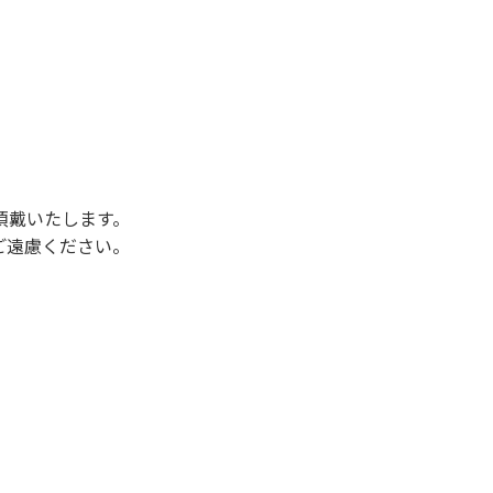
後3時になりましたら管理棟にて手続きを行って
行っていない方や使用人数が増えた場合は、必ず
ください。日帰り使用の方及び午前７時30分前
頂戴いたします。
ご遠慮ください。
状態になりやすく、過去にも増水により人が流
濁りに注意し、濁り始めたときには直ちに川原