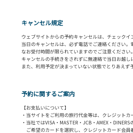
の予約をお願いします。管理棟にてチェックイ
ください。午後5時過ぎにお越しの方は、翌朝
４、車両は、荷物の積み下ろし時以外は、駐
キャンセル規定
５、チェックアウトは、午前10時まで（日帰
手続きを行ってください。
ウェブサイトからの予約キャンセルは、チェックイ
６、ゴミは分別されたもののみ回収します。午
当日のキャンセルは、必ず電話でご連絡ください。
にチェックアウトする方は、お持ち帰りをお願
なお受付時間が限られていますのでご注意ください。（電話受
キャンセルの手続きをされずに無連絡で当日お越し
【禁止事項】
また、利用予定が決まっていない状態でとりあえず
カラオケ、発電機、地面での直火による焚き
【注意事項】
当キャンプ場のそばを流れる歴舟川は、上流
予約に関するご案内
される事故が数件起きています。このため、河
【お支払いについて】
（１）川原にテントやタープを張らない。
・当サイトをご利用の旅行代金等は、クレジットカ
（２）雨が降ったときは川原で遊ばない。
・当社ではVISA・MASTER・JCB・AMEX・DI
（３）カムイコタン公園キャンプ場で雨が降
ご希望のカードを選択し、クレジットカード会員番
での遊びを中止する。