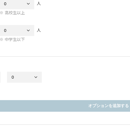
人
高校生以上
人
中学生以下
オプションを追加する