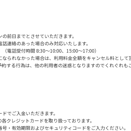
ンの手続きを行ってください。午後3時前にお越しの方は、午
手続きを行ってください。
車場にとめてください。
り使用の場合は午後5時まで）です。チェックインの手続きを
ンの前日までとさせていただきます。
前8時30分から午前10時までの間にゴミステーションに出して
電話連絡のあった場合のみ対応いたします。
いします。
付時間 8:30～10:00、15:00～17:00）
になられなかった場合は、利用料金全額をキャンセル料として
予約する行為は、他の利用者の迷惑となりますのでくれぐれも
火、キャンプファイヤー、打ち上げ式花火、テントサウナの設置
で雨が降ると短時間で増水し、川原で遊んでいると大変危険な
川利用者は次の事項を守り、安全に楽しく遊びましょう。
ードでご入金いただきます。
NERSの各クレジットカードを取り扱っております。
らなくても、上流で雨が降り急に増水することがあるので、水の
号・有効期限およびセキュリティコードをご入力ください。