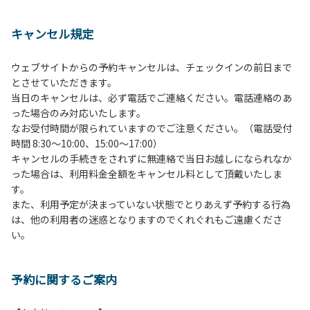
１、動物（ペット類）の同伴は、Ａサイトのみとさせていた
だき、周囲の方への御配慮をお願いします。
キャンセル規定
２、中学生以下だけでの利用はできません。高校生以上の方
の付き添いをお願いします。
ウェブサイトからの予約キャンセルは、チェックインの前日まで
３、テントサイト（多目的広場を含む。）の使用は、事前に
とさせていただきます。
予約いただいた方のみで、連泊の方を除き、正午からです。
当日のキャンセルは、必ず電話でご連絡ください。電話連絡のあ
基本的に、テント1張りにつき1区画の予約をお願いします。
った場合のみ対応いたします。
管理棟にてチェックインの手続きを行ってください。午後3
なお受付時間が限られていますのでご注意ください。（電話受付
時前にお越しの方は、午後3時になりましたら管理棟にて手
時間 8:30～10:00、15:00～17:00）
続きを行ってください。午後5時過ぎにお越しの方は、翌朝
キャンセルの手続きをされずに無連絡で当日お越しになられなか
手続きを行ってください。
った場合は、利用料金全額をキャンセル料として頂戴いたしま
４、車両は、荷物の積み下ろし時以外は、駐車場にとめてく
す。
ださい。
また、利用予定が決まっていない状態でとりあえず予約する行為
５、チェックアウトは、午前10時まで（日帰り使用の場合は
は、他の利用者の迷惑となりますのでくれぐれもご遠慮くださ
午後5時まで）です。チェックインの手続きを行っていない
い。
方や使用人数が増えた場合は、必ず手続きを行ってくださ
い。
６、ゴミは分別されたもののみ回収します。午前8時30分か
予約に関するご案内
ら午前10時までの間にゴミステーションに出してください。
日帰り使用の方及び午前７時30分前にチェックアウトする方