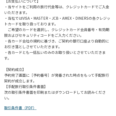
は、お持ち帰りをお願いします。
【お支払いについて】
・当サイトをご利用の旅行代金等は、クレジットカードでご入金
【禁止事項】
いただきます。
カラオケ、発電機、地面での直火による焚き火、キャンプフ
・当社ではVISA・MASTER・JCB・AMEX・DINERSの各クレジッ
ァイヤー、打ち上げ式花火、テントサウナの設置
トカードを取り扱っております。
ご希望のカードを選択し、クレジットカード会員番号・有効期
【注意事項】
限およびセキュリティコードをご入力ください。
当キャンプ場のそばを流れる歴舟川は、上流で雨が降ると短
・各カード会社の規約に基づき、ご契約の銀行口座より自動的に
時間で増水し、川原で遊んでいると大変危険な状態になりや
お引き落としさせていただきます。
すく、過去にも増水により人が流される事故が数件起きてい
・各カードとも一括払いのみのお取り扱いとさせていただきま
ます。このため、河川利用者は次の事項を守り、安全に楽し
す。
く遊びましょう。
（１）川原にテントやタープを張らない。
【契約成立】
（２）雨が降ったときは川原で遊ばない。
予約完了画面に［予約番号］が発番された時点をもって手配旅行
（３）カムイコタン公園キャンプ場で雨が降らなくても、上
契約が成立します。
流で雨が降り急に増水することがあるので、水の濁りに注意
【手配旅行取引条件書面】
し、濁り始めたときには直ちに川原での遊びを中止する。
次の取引条件書面を印刷またはダウンロードしてお読みくださ
（４）キャンプ場の管理者や地元住民から川についての注意
い。
や警告があった場合は素直に耳を傾け、指示に従う。
取引条件書（PDF）