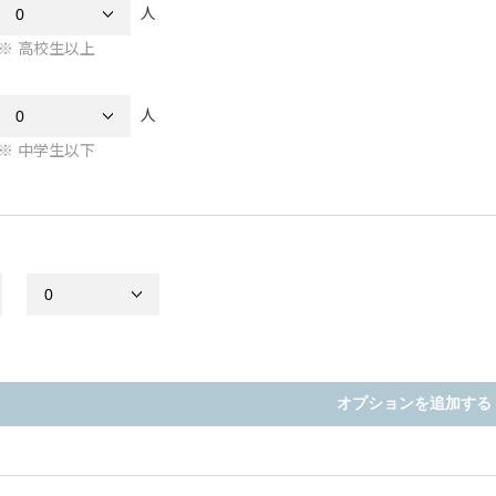
人
高校生以上
人
中学生以下
オプションを追加する