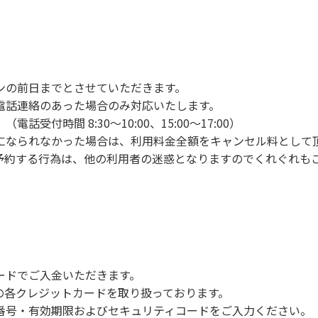
ンの手続きを行ってください。午後3時前にお越しの方は、午
手続きを行ってください。
車場にとめてください。
り使用の場合は午後5時まで）です。チェックインの手続きを
ンの前日までとさせていただきます。
前8時30分から午前10時までの間にゴミステーションに出して
電話連絡のあった場合のみ対応いたします。
いします。
付時間 8:30～10:00、15:00～17:00）
になられなかった場合は、利用料金全額をキャンセル料として
予約する行為は、他の利用者の迷惑となりますのでくれぐれも
火、キャンプファイヤー、打ち上げ式花火、テントサウナの設置
で雨が降ると短時間で増水し、川原で遊んでいると大変危険な
川利用者は次の事項を守り、安全に楽しく遊びましょう。
ードでご入金いただきます。
NERSの各クレジットカードを取り扱っております。
らなくても、上流で雨が降り急に増水することがあるので、水の
号・有効期限およびセキュリティコードをご入力ください。