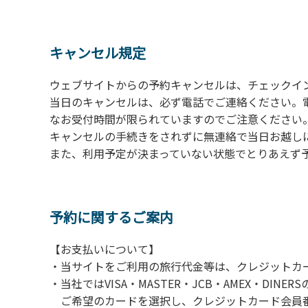
の予約をお願いします。管理棟にてチェックイ
ください。午後5時過ぎにお越しの方は、翌朝
４、車両は、荷物の積み下ろし時以外は、駐
キャンセル規定
５、チェックアウトは、午前10時まで（日帰
手続きを行ってください。
ウェブサイトからの予約キャンセルは、チェックイ
６、ゴミは分別されたもののみ回収します。午
当日のキャンセルは、必ず電話でご連絡ください。
にチェックアウトする方は、お持ち帰りをお願
なお受付時間が限られていますのでご注意ください。（電話受
キャンセルの手続きをされずに無連絡で当日お越し
【禁止事項】
また、利用予定が決まっていない状態でとりあえず
カラオケ、発電機、地面での直火による焚き
【注意事項】
当キャンプ場のそばを流れる歴舟川は、上流
予約に関するご案内
される事故が数件起きています。このため、河
【お支払いについて】
（１）川原にテントやタープを張らない。
・当サイトをご利用の旅行代金等は、クレジットカ
（２）雨が降ったときは川原で遊ばない。
・当社ではVISA・MASTER・JCB・AMEX・DI
（３）カムイコタン公園キャンプ場で雨が降
ご希望のカードを選択し、クレジットカード会員番
での遊びを中止する。