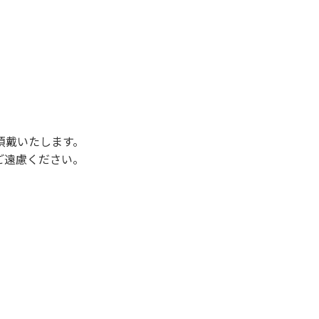
後3時になりましたら管理棟にて手続きを行って
行っていない方や使用人数が増えた場合は、必ず
ください。日帰り使用の方及び午前７時30分前
頂戴いたします。
ご遠慮ください。
状態になりやすく、過去にも増水により人が流
濁りに注意し、濁り始めたときには直ちに川原