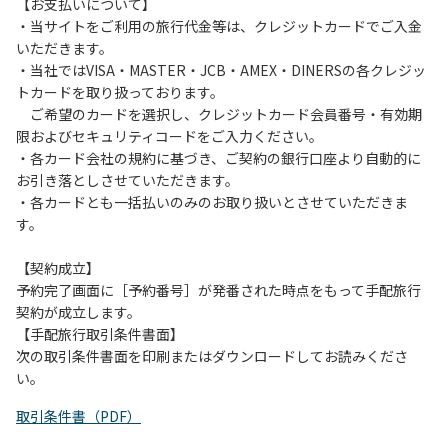
は、お持ち帰りをお願いします。
【お支払いについて】
・当サイトをご利用の旅行代金等は、クレジットカードでご入金
【禁止事項】
いただきます。
カラオケ、発電機、地面での直火による焚き火、キャンプフ
・当社ではVISA・MASTER・JCB・AMEX・DINERSの各クレジッ
ァイヤー、打ち上げ式花火、テントサウナの設置
トカードを取り扱っております。
ご希望のカードを選択し、クレジットカード会員番号・有効期
【注意事項】
限およびセキュリティコードをご入力ください。
当キャンプ場のそばを流れる歴舟川は、上流で雨が降ると短
・各カード会社の規約に基づき、ご契約の銀行口座より自動的に
時間で増水し、川原で遊んでいると大変危険な状態になりや
お引き落としさせていただきます。
すく、過去にも増水により人が流される事故が数件起きてい
・各カードとも一括払いのみのお取り扱いとさせていただきま
ます。このため、河川利用者は次の事項を守り、安全に楽し
す。
く遊びましょう。
（１）川原にテントやタープを張らない。
【契約成立】
（２）雨が降ったときは川原で遊ばない。
予約完了画面に［予約番号］が発番された時点をもって手配旅行
（３）カムイコタン公園キャンプ場で雨が降らなくても、上
契約が成立します。
流で雨が降り急に増水することがあるので、水の濁りに注意
【手配旅行取引条件書面】
し、濁り始めたときには直ちに川原での遊びを中止する。
次の取引条件書面を印刷またはダウンロードしてお読みくださ
（４）キャンプ場の管理者や地元住民から川についての注意
い。
や警告があった場合は素直に耳を傾け、指示に従う。
取引条件書（PDF）