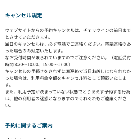
１、動物（ペット類）の同伴は、Ａサイトのみとさせていた
だき、周囲の方への御配慮をお願いします。
キャンセル規定
２、中学生以下だけでの利用はできません。高校生以上の方
の付き添いをお願いします。
ウェブサイトからの予約キャンセルは、チェックインの前日まで
３、テントサイト（多目的広場を含む。）の使用は、事前に
とさせていただきます。
予約いただいた方のみで、連泊の方を除き、正午からです。
当日のキャンセルは、必ず電話でご連絡ください。電話連絡のあ
基本的に、テント1張りにつき1区画の予約をお願いします。
った場合のみ対応いたします。
管理棟にてチェックインの手続きを行ってください。午後3
なお受付時間が限られていますのでご注意ください。（電話受付
時前にお越しの方は、午後3時になりましたら管理棟にて手
時間 8:30～10:00、15:00～17:00）
続きを行ってください。午後5時過ぎにお越しの方は、翌朝
キャンセルの手続きをされずに無連絡で当日お越しになられなか
手続きを行ってください。
った場合は、利用料金全額をキャンセル料として頂戴いたしま
４、車両は、荷物の積み下ろし時以外は、駐車場にとめてく
す。
ださい。
また、利用予定が決まっていない状態でとりあえず予約する行為
５、チェックアウトは、午前10時まで（日帰り使用の場合は
は、他の利用者の迷惑となりますのでくれぐれもご遠慮くださ
午後5時まで）です。チェックインの手続きを行っていない
い。
方や使用人数が増えた場合は、必ず手続きを行ってくださ
い。
６、ゴミは分別されたもののみ回収します。午前8時30分か
予約に関するご案内
ら午前10時までの間にゴミステーションに出してください。
日帰り使用の方及び午前７時30分前にチェックアウトする方