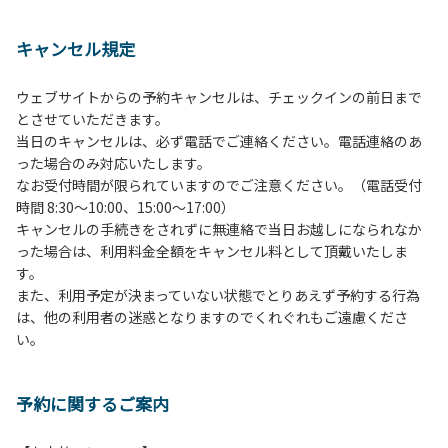
１、動物（ペット類）の同伴は、Ａサイトのみとさせていた
だき、周囲の方への御配慮をお願いします。
キャンセル規定
２、中学生以下だけでの利用はできません。高校生以上の方
の付き添いをお願いします。
ウェブサイトからの予約キャンセルは、チェックインの前日まで
３、テントサイト（多目的広場を含む。）の使用は、事前に
とさせていただきます。
予約いただいた方のみで、連泊の方を除き、正午からです。
当日のキャンセルは、必ず電話でご連絡ください。電話連絡のあ
基本的に、テント1張りにつき1区画の予約をお願いします。
った場合のみ対応いたします。
管理棟にてチェックインの手続きを行ってください。午後3
なお受付時間が限られていますのでご注意ください。（電話受付
時前にお越しの方は、午後3時になりましたら管理棟にて手
時間 8:30～10:00、15:00～17:00）
続きを行ってください。午後5時過ぎにお越しの方は、翌朝
キャンセルの手続きをされずに無連絡で当日お越しになられなか
手続きを行ってください。
った場合は、利用料金全額をキャンセル料として頂戴いたしま
４、車両は、荷物の積み下ろし時以外は、駐車場にとめてく
す。
ださい。
また、利用予定が決まっていない状態でとりあえず予約する行為
５、チェックアウトは、午前10時まで（日帰り使用の場合は
は、他の利用者の迷惑となりますのでくれぐれもご遠慮くださ
午後5時まで）です。チェックインの手続きを行っていない
い。
方や使用人数が増えた場合は、必ず手続きを行ってくださ
い。
６、ゴミは分別されたもののみ回収します。午前8時30分か
予約に関するご案内
ら午前10時までの間にゴミステーションに出してください。
日帰り使用の方及び午前７時30分前にチェックアウトする方