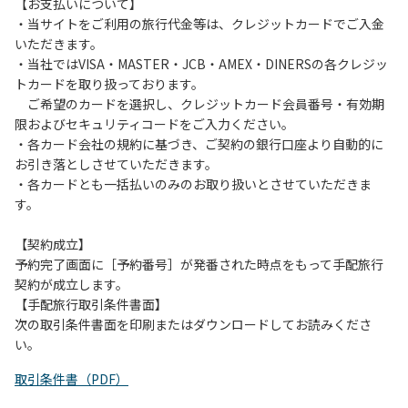
は、お持ち帰りをお願いします。
【お支払いについて】
・当サイトをご利用の旅行代金等は、クレジットカードでご入金
【禁止事項】
いただきます。
カラオケ、発電機、地面での直火による焚き火、キャンプフ
・当社ではVISA・MASTER・JCB・AMEX・DINERSの各クレジッ
ァイヤー、打ち上げ式花火、テントサウナの設置
トカードを取り扱っております。
ご希望のカードを選択し、クレジットカード会員番号・有効期
【注意事項】
限およびセキュリティコードをご入力ください。
当キャンプ場のそばを流れる歴舟川は、上流で雨が降ると短
・各カード会社の規約に基づき、ご契約の銀行口座より自動的に
時間で増水し、川原で遊んでいると大変危険な状態になりや
お引き落としさせていただきます。
すく、過去にも増水により人が流される事故が数件起きてい
・各カードとも一括払いのみのお取り扱いとさせていただきま
ます。このため、河川利用者は次の事項を守り、安全に楽し
す。
く遊びましょう。
（１）川原にテントやタープを張らない。
【契約成立】
（２）雨が降ったときは川原で遊ばない。
予約完了画面に［予約番号］が発番された時点をもって手配旅行
（３）カムイコタン公園キャンプ場で雨が降らなくても、上
契約が成立します。
流で雨が降り急に増水することがあるので、水の濁りに注意
【手配旅行取引条件書面】
し、濁り始めたときには直ちに川原での遊びを中止する。
次の取引条件書面を印刷またはダウンロードしてお読みくださ
（４）キャンプ場の管理者や地元住民から川についての注意
い。
や警告があった場合は素直に耳を傾け、指示に従う。
取引条件書（PDF）