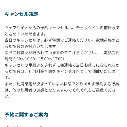
１、動物（ペット類）の同伴は、Ａサイトのみとさせていた
だき、周囲の方への御配慮をお願いします。
キャンセル規定
２、中学生以下だけでの利用はできません。高校生以上の方
の付き添いをお願いします。
ウェブサイトからの予約キャンセルは、チェックインの前日まで
３、テントサイト（多目的広場を含む。）の使用は、事前に
とさせていただきます。
予約いただいた方のみで、連泊の方を除き、正午からです。
当日のキャンセルは、必ず電話でご連絡ください。電話連絡のあ
基本的に、テント1張りにつき1区画の予約をお願いします。
った場合のみ対応いたします。
管理棟にてチェックインの手続きを行ってください。午後3
なお受付時間が限られていますのでご注意ください。（電話受付
時前にお越しの方は、午後3時になりましたら管理棟にて手
時間 8:30～10:00、15:00～17:00）
続きを行ってください。午後5時過ぎにお越しの方は、翌朝
キャンセルの手続きをされずに無連絡で当日お越しになられなか
手続きを行ってください。
った場合は、利用料金全額をキャンセル料として頂戴いたしま
４、車両は、荷物の積み下ろし時以外は、駐車場にとめてく
す。
ださい。
また、利用予定が決まっていない状態でとりあえず予約する行為
５、チェックアウトは、午前10時まで（日帰り使用の場合は
は、他の利用者の迷惑となりますのでくれぐれもご遠慮くださ
午後5時まで）です。チェックインの手続きを行っていない
い。
方や使用人数が増えた場合は、必ず手続きを行ってくださ
い。
６、ゴミは分別されたもののみ回収します。午前8時30分か
予約に関するご案内
ら午前10時までの間にゴミステーションに出してください。
日帰り使用の方及び午前７時30分前にチェックアウトする方