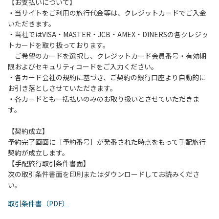
は、お持ち帰りをお願いします。
【お支払いについて】
・当サイトをご利用の旅行代金等は、クレジットカードでご入金
【禁止事項】
いただきます。
カラオケ、発電機、地面での直火による焚き火、キャンプフ
・当社ではVISA・MASTER・JCB・AMEX・DINERSの各クレジッ
ァイヤー、打ち上げ式花火、テントサウナの設置
トカードを取り扱っております。
ご希望のカードを選択し、クレジットカード会員番号・有効期
【注意事項】
限およびセキュリティコードをご入力ください。
当キャンプ場のそばを流れる歴舟川は、上流で雨が降ると短
・各カード会社の規約に基づき、ご契約の銀行口座より自動的に
時間で増水し、川原で遊んでいると大変危険な状態になりや
お引き落としさせていただきます。
すく、過去にも増水により人が流される事故が数件起きてい
・各カードとも一括払いのみのお取り扱いとさせていただきま
ます。このため、河川利用者は次の事項を守り、安全に楽し
す。
く遊びましょう。
（１）川原にテントやタープを張らない。
【契約成立】
（２）雨が降ったときは川原で遊ばない。
予約完了画面に［予約番号］が発番された時点をもって手配旅行
（３）カムイコタン公園キャンプ場で雨が降らなくても、上
契約が成立します。
流で雨が降り急に増水することがあるので、水の濁りに注意
【手配旅行取引条件書面】
し、濁り始めたときには直ちに川原での遊びを中止する。
次の取引条件書面を印刷またはダウンロードしてお読みくださ
（４）キャンプ場の管理者や地元住民から川についての注意
い。
や警告があった場合は素直に耳を傾け、指示に従う。
取引条件書（PDF）