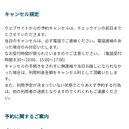
１、動物（ペット類）の同伴は、Ａサイトのみとさせていた
だき、周囲の方への御配慮をお願いします。
キャンセル規定
２、中学生以下だけでの利用はできません。高校生以上の方
の付き添いをお願いします。
ウェブサイトからの予約キャンセルは、チェックインの前日まで
３、テントサイト（多目的広場を含む。）の使用は、事前に
とさせていただきます。
予約いただいた方のみで、連泊の方を除き、正午からです。
当日のキャンセルは、必ず電話でご連絡ください。電話連絡のあ
基本的に、テント1張りにつき1区画の予約をお願いします。
った場合のみ対応いたします。
管理棟にてチェックインの手続きを行ってください。午後3
なお受付時間が限られていますのでご注意ください。（電話受付
時前にお越しの方は、午後3時になりましたら管理棟にて手
時間 8:30～10:00、15:00～17:00）
続きを行ってください。午後5時過ぎにお越しの方は、翌朝
キャンセルの手続きをされずに無連絡で当日お越しになられなか
手続きを行ってください。
った場合は、利用料金全額をキャンセル料として頂戴いたしま
４、車両は、荷物の積み下ろし時以外は、駐車場にとめてく
す。
ださい。
また、利用予定が決まっていない状態でとりあえず予約する行為
５、チェックアウトは、午前10時まで（日帰り使用の場合は
は、他の利用者の迷惑となりますのでくれぐれもご遠慮くださ
午後5時まで）です。チェックインの手続きを行っていない
い。
方や使用人数が増えた場合は、必ず手続きを行ってくださ
い。
６、ゴミは分別されたもののみ回収します。午前8時30分か
予約に関するご案内
ら午前10時までの間にゴミステーションに出してください。
日帰り使用の方及び午前７時30分前にチェックアウトする方