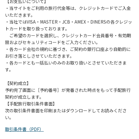
は、お持ち帰りをお願いします。
【お支払いについて】
・当サイトをご利用の旅行代金等は、クレジットカードでご入金
【禁止事項】
いただきます。
カラオケ、発電機、地面での直火による焚き火、キャンプフ
・当社ではVISA・MASTER・JCB・AMEX・DINERSの各クレジッ
ァイヤー、打ち上げ式花火、テントサウナの設置
トカードを取り扱っております。
ご希望のカードを選択し、クレジットカード会員番号・有効期
【注意事項】
限およびセキュリティコードをご入力ください。
当キャンプ場のそばを流れる歴舟川は、上流で雨が降ると短
・各カード会社の規約に基づき、ご契約の銀行口座より自動的に
時間で増水し、川原で遊んでいると大変危険な状態になりや
お引き落としさせていただきます。
すく、過去にも増水により人が流される事故が数件起きてい
・各カードとも一括払いのみのお取り扱いとさせていただきま
ます。このため、河川利用者は次の事項を守り、安全に楽し
す。
く遊びましょう。
（１）川原にテントやタープを張らない。
【契約成立】
（２）雨が降ったときは川原で遊ばない。
予約完了画面に［予約番号］が発番された時点をもって手配旅行
（３）カムイコタン公園キャンプ場で雨が降らなくても、上
契約が成立します。
流で雨が降り急に増水することがあるので、水の濁りに注意
【手配旅行取引条件書面】
し、濁り始めたときには直ちに川原での遊びを中止する。
次の取引条件書面を印刷またはダウンロードしてお読みくださ
（４）キャンプ場の管理者や地元住民から川についての注意
い。
や警告があった場合は素直に耳を傾け、指示に従う。
取引条件書（PDF）