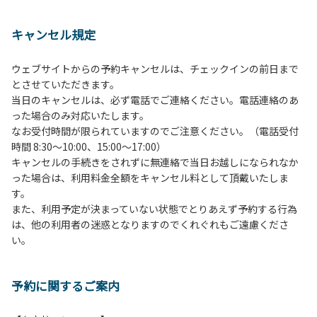
１、動物（ペット類）の同伴は、Ａサイトのみとさせていた
だき、周囲の方への御配慮をお願いします。
キャンセル規定
２、中学生以下だけでの利用はできません。高校生以上の方
の付き添いをお願いします。
ウェブサイトからの予約キャンセルは、チェックインの前日まで
３、テントサイト（多目的広場を含む。）の使用は、事前に
とさせていただきます。
予約いただいた方のみで、連泊の方を除き、正午からです。
当日のキャンセルは、必ず電話でご連絡ください。電話連絡のあ
基本的に、テント1張りにつき1区画の予約をお願いします。
った場合のみ対応いたします。
管理棟にてチェックインの手続きを行ってください。午後3
なお受付時間が限られていますのでご注意ください。（電話受付
時前にお越しの方は、午後3時になりましたら管理棟にて手
時間 8:30～10:00、15:00～17:00）
続きを行ってください。午後5時過ぎにお越しの方は、翌朝
キャンセルの手続きをされずに無連絡で当日お越しになられなか
手続きを行ってください。
った場合は、利用料金全額をキャンセル料として頂戴いたしま
４、車両は、荷物の積み下ろし時以外は、駐車場にとめてく
す。
ださい。
また、利用予定が決まっていない状態でとりあえず予約する行為
５、チェックアウトは、午前10時まで（日帰り使用の場合は
は、他の利用者の迷惑となりますのでくれぐれもご遠慮くださ
午後5時まで）です。チェックインの手続きを行っていない
い。
方や使用人数が増えた場合は、必ず手続きを行ってくださ
い。
６、ゴミは分別されたもののみ回収します。午前8時30分か
予約に関するご案内
ら午前10時までの間にゴミステーションに出してください。
日帰り使用の方及び午前７時30分前にチェックアウトする方