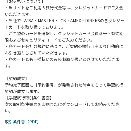
は、お持ち帰りをお願いします。
【お支払いについて】
・当サイトをご利用の旅行代金等は、クレジットカードでご入金
【禁止事項】
いただきます。
カラオケ、発電機、地面での直火による焚き火、キャンプフ
・当社ではVISA・MASTER・JCB・AMEX・DINERSの各クレジッ
ァイヤー、打ち上げ式花火、テントサウナの設置
トカードを取り扱っております。
ご希望のカードを選択し、クレジットカード会員番号・有効期
【注意事項】
限およびセキュリティコードをご入力ください。
当キャンプ場のそばを流れる歴舟川は、上流で雨が降ると短
・各カード会社の規約に基づき、ご契約の銀行口座より自動的に
時間で増水し、川原で遊んでいると大変危険な状態になりや
お引き落としさせていただきます。
すく、過去にも増水により人が流される事故が数件起きてい
・各カードとも一括払いのみのお取り扱いとさせていただきま
ます。このため、河川利用者は次の事項を守り、安全に楽し
す。
く遊びましょう。
（１）川原にテントやタープを張らない。
【契約成立】
（２）雨が降ったときは川原で遊ばない。
予約完了画面に［予約番号］が発番された時点をもって手配旅行
（３）カムイコタン公園キャンプ場で雨が降らなくても、上
契約が成立します。
流で雨が降り急に増水することがあるので、水の濁りに注意
【手配旅行取引条件書面】
し、濁り始めたときには直ちに川原での遊びを中止する。
次の取引条件書面を印刷またはダウンロードしてお読みくださ
（４）キャンプ場の管理者や地元住民から川についての注意
い。
や警告があった場合は素直に耳を傾け、指示に従う。
取引条件書（PDF）