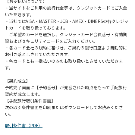
は、お持ち帰りをお願いします。
【お支払いについて】
・当サイトをご利用の旅行代金等は、クレジットカードでご入金
【禁止事項】
いただきます。
カラオケ、発電機、地面での直火による焚き火、キャンプフ
・当社ではVISA・MASTER・JCB・AMEX・DINERSの各クレジッ
ァイヤー、打ち上げ式花火、テントサウナの設置
トカードを取り扱っております。
ご希望のカードを選択し、クレジットカード会員番号・有効期
【注意事項】
限およびセキュリティコードをご入力ください。
当キャンプ場のそばを流れる歴舟川は、上流で雨が降ると短
・各カード会社の規約に基づき、ご契約の銀行口座より自動的に
時間で増水し、川原で遊んでいると大変危険な状態になりや
お引き落としさせていただきます。
すく、過去にも増水により人が流される事故が数件起きてい
・各カードとも一括払いのみのお取り扱いとさせていただきま
ます。このため、河川利用者は次の事項を守り、安全に楽し
す。
く遊びましょう。
（１）川原にテントやタープを張らない。
【契約成立】
（２）雨が降ったときは川原で遊ばない。
予約完了画面に［予約番号］が発番された時点をもって手配旅行
（３）カムイコタン公園キャンプ場で雨が降らなくても、上
契約が成立します。
流で雨が降り急に増水することがあるので、水の濁りに注意
【手配旅行取引条件書面】
し、濁り始めたときには直ちに川原での遊びを中止する。
次の取引条件書面を印刷またはダウンロードしてお読みくださ
（４）キャンプ場の管理者や地元住民から川についての注意
い。
や警告があった場合は素直に耳を傾け、指示に従う。
取引条件書（PDF）