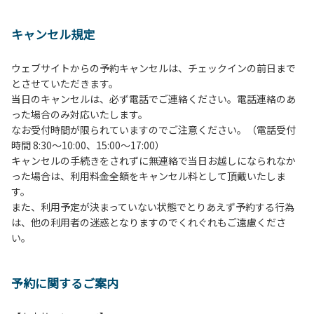
１、動物（ペット類）の同伴は、Ａサイトのみとさせていた
だき、周囲の方への御配慮をお願いします。
キャンセル規定
２、中学生以下だけでの利用はできません。高校生以上の方
の付き添いをお願いします。
ウェブサイトからの予約キャンセルは、チェックインの前日まで
３、テントサイト（多目的広場を含む。）の使用は、事前に
とさせていただきます。
予約いただいた方のみで、連泊の方を除き、正午からです。
当日のキャンセルは、必ず電話でご連絡ください。電話連絡のあ
基本的に、テント1張りにつき1区画の予約をお願いします。
った場合のみ対応いたします。
管理棟にてチェックインの手続きを行ってください。午後3
なお受付時間が限られていますのでご注意ください。（電話受付
時前にお越しの方は、午後3時になりましたら管理棟にて手
時間 8:30～10:00、15:00～17:00）
続きを行ってください。午後5時過ぎにお越しの方は、翌朝
キャンセルの手続きをされずに無連絡で当日お越しになられなか
手続きを行ってください。
った場合は、利用料金全額をキャンセル料として頂戴いたしま
４、車両は、荷物の積み下ろし時以外は、駐車場にとめてく
す。
ださい。
また、利用予定が決まっていない状態でとりあえず予約する行為
５、チェックアウトは、午前10時まで（日帰り使用の場合は
は、他の利用者の迷惑となりますのでくれぐれもご遠慮くださ
午後5時まで）です。チェックインの手続きを行っていない
い。
方や使用人数が増えた場合は、必ず手続きを行ってくださ
い。
６、ゴミは分別されたもののみ回収します。午前8時30分か
予約に関するご案内
ら午前10時までの間にゴミステーションに出してください。
日帰り使用の方及び午前７時30分前にチェックアウトする方