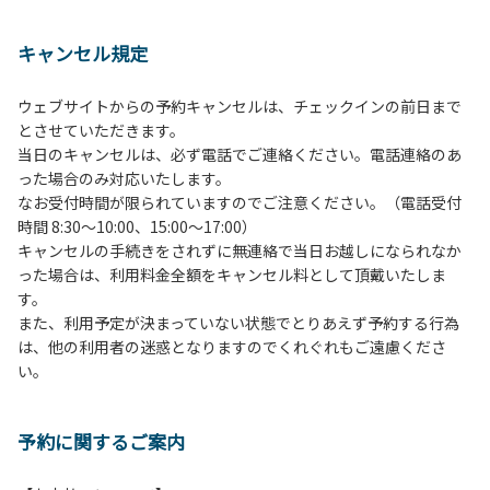
１、動物（ペット類）の同伴は、Ａサイトのみとさせていた
だき、周囲の方への御配慮をお願いします。
キャンセル規定
２、中学生以下だけでの利用はできません。高校生以上の方
の付き添いをお願いします。
ウェブサイトからの予約キャンセルは、チェックインの前日まで
３、テントサイト（多目的広場を含む。）の使用は、事前に
とさせていただきます。
予約いただいた方のみで、連泊の方を除き、正午からです。
当日のキャンセルは、必ず電話でご連絡ください。電話連絡のあ
基本的に、テント1張りにつき1区画の予約をお願いします。
った場合のみ対応いたします。
管理棟にてチェックインの手続きを行ってください。午後3
なお受付時間が限られていますのでご注意ください。（電話受付
時前にお越しの方は、午後3時になりましたら管理棟にて手
時間 8:30～10:00、15:00～17:00）
続きを行ってください。午後5時過ぎにお越しの方は、翌朝
キャンセルの手続きをされずに無連絡で当日お越しになられなか
手続きを行ってください。
った場合は、利用料金全額をキャンセル料として頂戴いたしま
４、車両は、荷物の積み下ろし時以外は、駐車場にとめてく
す。
ださい。
また、利用予定が決まっていない状態でとりあえず予約する行為
５、チェックアウトは、午前10時まで（日帰り使用の場合は
は、他の利用者の迷惑となりますのでくれぐれもご遠慮くださ
午後5時まで）です。チェックインの手続きを行っていない
い。
方や使用人数が増えた場合は、必ず手続きを行ってくださ
い。
６、ゴミは分別されたもののみ回収します。午前8時30分か
予約に関するご案内
ら午前10時までの間にゴミステーションに出してください。
日帰り使用の方及び午前７時30分前にチェックアウトする方