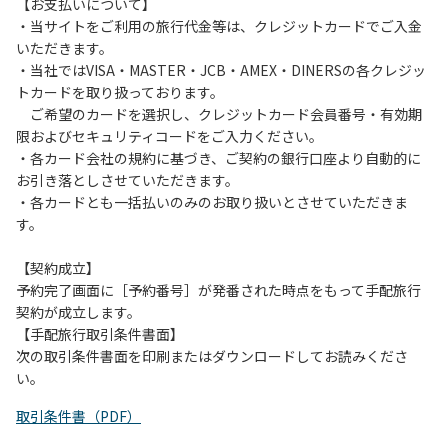
は、お持ち帰りをお願いします。
【お支払いについて】
・当サイトをご利用の旅行代金等は、クレジットカードでご入金
【禁止事項】
いただきます。
カラオケ、発電機、地面での直火による焚き火、キャンプフ
・当社ではVISA・MASTER・JCB・AMEX・DINERSの各クレジッ
ァイヤー、打ち上げ式花火、テントサウナの設置
トカードを取り扱っております。
ご希望のカードを選択し、クレジットカード会員番号・有効期
【注意事項】
限およびセキュリティコードをご入力ください。
当キャンプ場のそばを流れる歴舟川は、上流で雨が降ると短
・各カード会社の規約に基づき、ご契約の銀行口座より自動的に
時間で増水し、川原で遊んでいると大変危険な状態になりや
お引き落としさせていただきます。
すく、過去にも増水により人が流される事故が数件起きてい
・各カードとも一括払いのみのお取り扱いとさせていただきま
ます。このため、河川利用者は次の事項を守り、安全に楽し
す。
く遊びましょう。
（１）川原にテントやタープを張らない。
【契約成立】
（２）雨が降ったときは川原で遊ばない。
予約完了画面に［予約番号］が発番された時点をもって手配旅行
（３）カムイコタン公園キャンプ場で雨が降らなくても、上
契約が成立します。
流で雨が降り急に増水することがあるので、水の濁りに注意
【手配旅行取引条件書面】
し、濁り始めたときには直ちに川原での遊びを中止する。
次の取引条件書面を印刷またはダウンロードしてお読みくださ
（４）キャンプ場の管理者や地元住民から川についての注意
い。
や警告があった場合は素直に耳を傾け、指示に従う。
取引条件書（PDF）