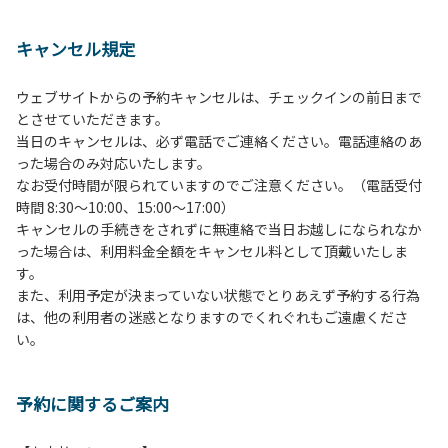
１、動物（ペット類）の同伴は、Ａサイトのみとさせていた
だき、周囲の方への御配慮をお願いします。
キャンセル規定
２、中学生以下だけでの利用はできません。高校生以上の方
の付き添いをお願いします。
ウェブサイトからの予約キャンセルは、チェックインの前日まで
３、テントサイト（多目的広場を含む。）の使用は、事前に
とさせていただきます。
予約いただいた方のみで、連泊の方を除き、正午からです。
当日のキャンセルは、必ず電話でご連絡ください。電話連絡のあ
基本的に、テント1張りにつき1区画の予約をお願いします。
った場合のみ対応いたします。
管理棟にてチェックインの手続きを行ってください。午後3
なお受付時間が限られていますのでご注意ください。（電話受付
時前にお越しの方は、午後3時になりましたら管理棟にて手
時間 8:30～10:00、15:00～17:00）
続きを行ってください。午後5時過ぎにお越しの方は、翌朝
キャンセルの手続きをされずに無連絡で当日お越しになられなか
手続きを行ってください。
った場合は、利用料金全額をキャンセル料として頂戴いたしま
４、車両は、荷物の積み下ろし時以外は、駐車場にとめてく
す。
ださい。
また、利用予定が決まっていない状態でとりあえず予約する行為
５、チェックアウトは、午前10時まで（日帰り使用の場合は
は、他の利用者の迷惑となりますのでくれぐれもご遠慮くださ
午後5時まで）です。チェックインの手続きを行っていない
い。
方や使用人数が増えた場合は、必ず手続きを行ってくださ
い。
６、ゴミは分別されたもののみ回収します。午前8時30分か
予約に関するご案内
ら午前10時までの間にゴミステーションに出してください。
日帰り使用の方及び午前７時30分前にチェックアウトする方