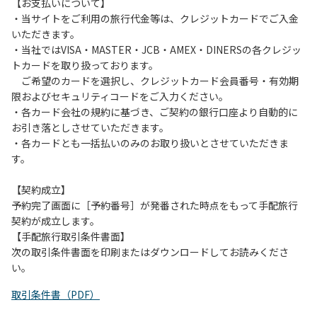
は、お持ち帰りをお願いします。
【お支払いについて】
・当サイトをご利用の旅行代金等は、クレジットカードでご入金
【禁止事項】
いただきます。
カラオケ、発電機、地面での直火による焚き火、キャンプフ
・当社ではVISA・MASTER・JCB・AMEX・DINERSの各クレジッ
ァイヤー、打ち上げ式花火、テントサウナの設置
トカードを取り扱っております。
ご希望のカードを選択し、クレジットカード会員番号・有効期
【注意事項】
限およびセキュリティコードをご入力ください。
当キャンプ場のそばを流れる歴舟川は、上流で雨が降ると短
・各カード会社の規約に基づき、ご契約の銀行口座より自動的に
時間で増水し、川原で遊んでいると大変危険な状態になりや
お引き落としさせていただきます。
すく、過去にも増水により人が流される事故が数件起きてい
・各カードとも一括払いのみのお取り扱いとさせていただきま
ます。このため、河川利用者は次の事項を守り、安全に楽し
す。
く遊びましょう。
（１）川原にテントやタープを張らない。
【契約成立】
（２）雨が降ったときは川原で遊ばない。
予約完了画面に［予約番号］が発番された時点をもって手配旅行
（３）カムイコタン公園キャンプ場で雨が降らなくても、上
契約が成立します。
流で雨が降り急に増水することがあるので、水の濁りに注意
【手配旅行取引条件書面】
し、濁り始めたときには直ちに川原での遊びを中止する。
次の取引条件書面を印刷またはダウンロードしてお読みくださ
（４）キャンプ場の管理者や地元住民から川についての注意
い。
や警告があった場合は素直に耳を傾け、指示に従う。
取引条件書（PDF）