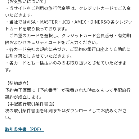
は、お持ち帰りをお願いします。
【お支払いについて】
・当サイトをご利用の旅行代金等は、クレジットカードでご入金
【禁止事項】
いただきます。
カラオケ、発電機、地面での直火による焚き火、キャンプフ
・当社ではVISA・MASTER・JCB・AMEX・DINERSの各クレジッ
ァイヤー、打ち上げ式花火、テントサウナの設置
トカードを取り扱っております。
ご希望のカードを選択し、クレジットカード会員番号・有効期
【注意事項】
限およびセキュリティコードをご入力ください。
当キャンプ場のそばを流れる歴舟川は、上流で雨が降ると短
・各カード会社の規約に基づき、ご契約の銀行口座より自動的に
時間で増水し、川原で遊んでいると大変危険な状態になりや
お引き落としさせていただきます。
すく、過去にも増水により人が流される事故が数件起きてい
・各カードとも一括払いのみのお取り扱いとさせていただきま
ます。このため、河川利用者は次の事項を守り、安全に楽し
す。
く遊びましょう。
（１）川原にテントやタープを張らない。
【契約成立】
（２）雨が降ったときは川原で遊ばない。
予約完了画面に［予約番号］が発番された時点をもって手配旅行
（３）カムイコタン公園キャンプ場で雨が降らなくても、上
契約が成立します。
流で雨が降り急に増水することがあるので、水の濁りに注意
【手配旅行取引条件書面】
し、濁り始めたときには直ちに川原での遊びを中止する。
次の取引条件書面を印刷またはダウンロードしてお読みくださ
（４）キャンプ場の管理者や地元住民から川についての注意
い。
や警告があった場合は素直に耳を傾け、指示に従う。
取引条件書（PDF）