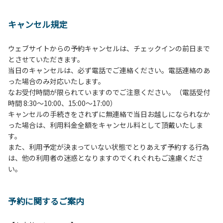
１、動物（ペット類）の同伴は、Ａサイトのみとさせていた
だき、周囲の方への御配慮をお願いします。
キャンセル規定
２、中学生以下だけでの利用はできません。高校生以上の方
の付き添いをお願いします。
ウェブサイトからの予約キャンセルは、チェックインの前日まで
３、テントサイト（多目的広場を含む。）の使用は、事前に
とさせていただきます。
予約いただいた方のみで、連泊の方を除き、正午からです。
当日のキャンセルは、必ず電話でご連絡ください。電話連絡のあ
基本的に、テント1張りにつき1区画の予約をお願いします。
った場合のみ対応いたします。
管理棟にてチェックインの手続きを行ってください。午後3
なお受付時間が限られていますのでご注意ください。（電話受付
時前にお越しの方は、午後3時になりましたら管理棟にて手
時間 8:30～10:00、15:00～17:00）
続きを行ってください。午後5時過ぎにお越しの方は、翌朝
キャンセルの手続きをされずに無連絡で当日お越しになられなか
手続きを行ってください。
った場合は、利用料金全額をキャンセル料として頂戴いたしま
４、車両は、荷物の積み下ろし時以外は、駐車場にとめてく
す。
ださい。
また、利用予定が決まっていない状態でとりあえず予約する行為
５、チェックアウトは、午前10時まで（日帰り使用の場合は
は、他の利用者の迷惑となりますのでくれぐれもご遠慮くださ
午後5時まで）です。チェックインの手続きを行っていない
い。
方や使用人数が増えた場合は、必ず手続きを行ってくださ
い。
６、ゴミは分別されたもののみ回収します。午前8時30分か
予約に関するご案内
ら午前10時までの間にゴミステーションに出してください。
日帰り使用の方及び午前７時30分前にチェックアウトする方