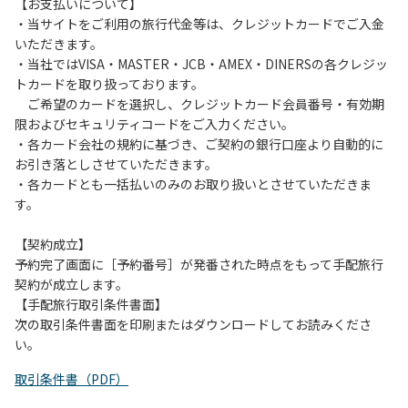
は、お持ち帰りをお願いします。
【お支払いについて】
・当サイトをご利用の旅行代金等は、クレジットカードでご入金
【禁止事項】
いただきます。
カラオケ、発電機、地面での直火による焚き火、キャンプフ
・当社ではVISA・MASTER・JCB・AMEX・DINERSの各クレジッ
ァイヤー、打ち上げ式花火、テントサウナの設置
トカードを取り扱っております。
ご希望のカードを選択し、クレジットカード会員番号・有効期
【注意事項】
限およびセキュリティコードをご入力ください。
当キャンプ場のそばを流れる歴舟川は、上流で雨が降ると短
・各カード会社の規約に基づき、ご契約の銀行口座より自動的に
時間で増水し、川原で遊んでいると大変危険な状態になりや
お引き落としさせていただきます。
すく、過去にも増水により人が流される事故が数件起きてい
・各カードとも一括払いのみのお取り扱いとさせていただきま
ます。このため、河川利用者は次の事項を守り、安全に楽し
す。
く遊びましょう。
（１）川原にテントやタープを張らない。
【契約成立】
（２）雨が降ったときは川原で遊ばない。
予約完了画面に［予約番号］が発番された時点をもって手配旅行
（３）カムイコタン公園キャンプ場で雨が降らなくても、上
契約が成立します。
流で雨が降り急に増水することがあるので、水の濁りに注意
【手配旅行取引条件書面】
し、濁り始めたときには直ちに川原での遊びを中止する。
次の取引条件書面を印刷またはダウンロードしてお読みくださ
（４）キャンプ場の管理者や地元住民から川についての注意
い。
や警告があった場合は素直に耳を傾け、指示に従う。
取引条件書（PDF）