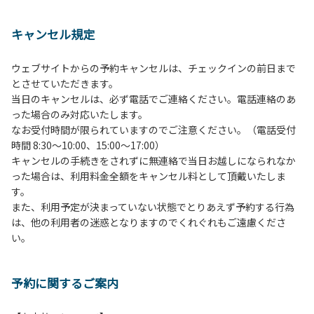
１、動物（ペット類）の同伴は、Ａサイトのみとさせていた
だき、周囲の方への御配慮をお願いします。
キャンセル規定
２、中学生以下だけでの利用はできません。高校生以上の方
の付き添いをお願いします。
ウェブサイトからの予約キャンセルは、チェックインの前日まで
３、テントサイト（多目的広場を含む。）の使用は、事前に
とさせていただきます。
予約いただいた方のみで、連泊の方を除き、正午からです。
当日のキャンセルは、必ず電話でご連絡ください。電話連絡のあ
基本的に、テント1張りにつき1区画の予約をお願いします。
った場合のみ対応いたします。
管理棟にてチェックインの手続きを行ってください。午後3
なお受付時間が限られていますのでご注意ください。（電話受付
時前にお越しの方は、午後3時になりましたら管理棟にて手
時間 8:30～10:00、15:00～17:00）
続きを行ってください。午後5時過ぎにお越しの方は、翌朝
キャンセルの手続きをされずに無連絡で当日お越しになられなか
手続きを行ってください。
った場合は、利用料金全額をキャンセル料として頂戴いたしま
４、車両は、荷物の積み下ろし時以外は、駐車場にとめてく
す。
ださい。
また、利用予定が決まっていない状態でとりあえず予約する行為
５、チェックアウトは、午前10時まで（日帰り使用の場合は
は、他の利用者の迷惑となりますのでくれぐれもご遠慮くださ
午後5時まで）です。チェックインの手続きを行っていない
い。
方や使用人数が増えた場合は、必ず手続きを行ってくださ
い。
６、ゴミは分別されたもののみ回収します。午前8時30分か
予約に関するご案内
ら午前10時までの間にゴミステーションに出してください。
日帰り使用の方及び午前７時30分前にチェックアウトする方