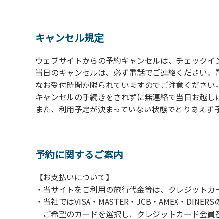
の予約をお願いします。管理棟にてチェックイ
ください。午後5時過ぎにお越しの方は、翌朝
４、車両は、荷物の積み下ろし時以外は、駐
キャンセル規定
５、チェックアウトは、午前10時まで（日帰
手続きを行ってください。
ウェブサイトからの予約キャンセルは、チェックイ
６、ゴミは分別されたもののみ回収します。午
当日のキャンセルは、必ず電話でご連絡ください。
にチェックアウトする方は、お持ち帰りをお願
なお受付時間が限られていますのでご注意ください。（電話受
キャンセルの手続きをされずに無連絡で当日お越し
【禁止事項】
また、利用予定が決まっていない状態でとりあえず
カラオケ、発電機、地面での直火による焚き
【注意事項】
当キャンプ場のそばを流れる歴舟川は、上流
予約に関するご案内
される事故が数件起きています。このため、河
【お支払いについて】
（１）川原にテントやタープを張らない。
・当サイトをご利用の旅行代金等は、クレジットカ
（２）雨が降ったときは川原で遊ばない。
・当社ではVISA・MASTER・JCB・AMEX・DI
（３）カムイコタン公園キャンプ場で雨が降
ご希望のカードを選択し、クレジットカード会員番
での遊びを中止する。