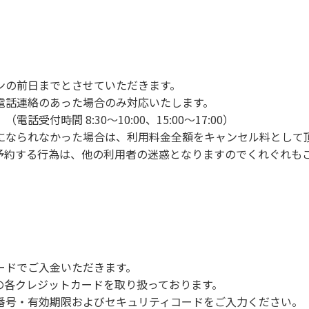
ンの手続きを行ってください。午後3時前にお越しの方は、午
手続きを行ってください。
車場にとめてください。
り使用の場合は午後5時まで）です。チェックインの手続きを
ンの前日までとさせていただきます。
前8時30分から午前10時までの間にゴミステーションに出して
電話連絡のあった場合のみ対応いたします。
いします。
付時間 8:30～10:00、15:00～17:00）
になられなかった場合は、利用料金全額をキャンセル料として
予約する行為は、他の利用者の迷惑となりますのでくれぐれも
火、キャンプファイヤー、打ち上げ式花火、テントサウナの設置
で雨が降ると短時間で増水し、川原で遊んでいると大変危険な
川利用者は次の事項を守り、安全に楽しく遊びましょう。
ードでご入金いただきます。
NERSの各クレジットカードを取り扱っております。
らなくても、上流で雨が降り急に増水することがあるので、水の
号・有効期限およびセキュリティコードをご入力ください。