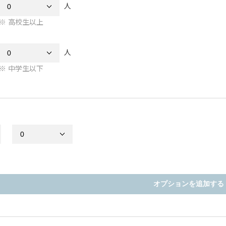
人
高校生以上
人
中学生以下
オプションを追加する