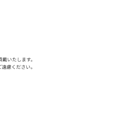
後3時になりましたら管理棟にて手続きを行って
行っていない方や使用人数が増えた場合は、必ず
ください。日帰り使用の方及び午前７時30分前
頂戴いたします。
ご遠慮ください。
状態になりやすく、過去にも増水により人が流
濁りに注意し、濁り始めたときには直ちに川原