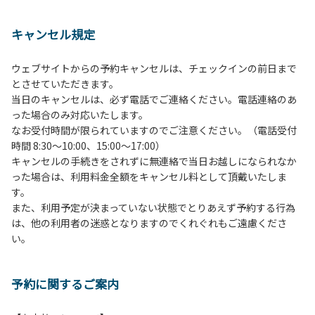
１、動物（ペット類）の同伴は、Ａサイトのみとさせていた
だき、周囲の方への御配慮をお願いします。
キャンセル規定
２、中学生以下だけでの利用はできません。高校生以上の方
の付き添いをお願いします。
ウェブサイトからの予約キャンセルは、チェックインの前日まで
３、テントサイト（多目的広場を含む。）の使用は、事前に
とさせていただきます。
予約いただいた方のみで、連泊の方を除き、正午からです。
当日のキャンセルは、必ず電話でご連絡ください。電話連絡のあ
基本的に、テント1張りにつき1区画の予約をお願いします。
った場合のみ対応いたします。
管理棟にてチェックインの手続きを行ってください。午後3
なお受付時間が限られていますのでご注意ください。（電話受付
時前にお越しの方は、午後3時になりましたら管理棟にて手
時間 8:30～10:00、15:00～17:00）
続きを行ってください。午後5時過ぎにお越しの方は、翌朝
キャンセルの手続きをされずに無連絡で当日お越しになられなか
手続きを行ってください。
った場合は、利用料金全額をキャンセル料として頂戴いたしま
４、車両は、荷物の積み下ろし時以外は、駐車場にとめてく
す。
ださい。
また、利用予定が決まっていない状態でとりあえず予約する行為
５、チェックアウトは、午前10時まで（日帰り使用の場合は
は、他の利用者の迷惑となりますのでくれぐれもご遠慮くださ
午後5時まで）です。チェックインの手続きを行っていない
い。
方や使用人数が増えた場合は、必ず手続きを行ってくださ
い。
６、ゴミは分別されたもののみ回収します。午前8時30分か
予約に関するご案内
ら午前10時までの間にゴミステーションに出してください。
日帰り使用の方及び午前７時30分前にチェックアウトする方