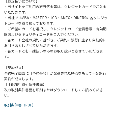
は、お持ち帰りをお願いします。
【お支払いについて】
・当サイトをご利用の旅行代金等は、クレジットカードでご入金
【禁止事項】
いただきます。
カラオケ、発電機、地面での直火による焚き火、キャンプフ
・当社ではVISA・MASTER・JCB・AMEX・DINERSの各クレジッ
ァイヤー、打ち上げ式花火、テントサウナの設置
トカードを取り扱っております。
ご希望のカードを選択し、クレジットカード会員番号・有効期
【注意事項】
限およびセキュリティコードをご入力ください。
当キャンプ場のそばを流れる歴舟川は、上流で雨が降ると短
・各カード会社の規約に基づき、ご契約の銀行口座より自動的に
時間で増水し、川原で遊んでいると大変危険な状態になりや
お引き落としさせていただきます。
すく、過去にも増水により人が流される事故が数件起きてい
・各カードとも一括払いのみのお取り扱いとさせていただきま
ます。このため、河川利用者は次の事項を守り、安全に楽し
す。
く遊びましょう。
（１）川原にテントやタープを張らない。
【契約成立】
（２）雨が降ったときは川原で遊ばない。
予約完了画面に［予約番号］が発番された時点をもって手配旅行
（３）カムイコタン公園キャンプ場で雨が降らなくても、上
契約が成立します。
流で雨が降り急に増水することがあるので、水の濁りに注意
【手配旅行取引条件書面】
し、濁り始めたときには直ちに川原での遊びを中止する。
次の取引条件書面を印刷またはダウンロードしてお読みくださ
（４）キャンプ場の管理者や地元住民から川についての注意
い。
や警告があった場合は素直に耳を傾け、指示に従う。
取引条件書（PDF）